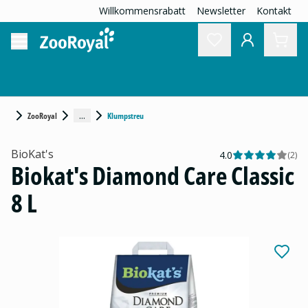
Willkommensrabatt
Newsletter
Kontakt
...
ZooRoyal
Klumpstreu
BioKat's
4.0
(
2
)
Biokat's Diamond Care Classic
8 L