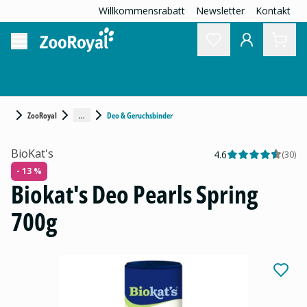
Willkommensrabatt
Newsletter
Kontakt
...
ZooRoyal
Deo & Geruchsbinder
BioKat's
4.6
(
30
)
- 13 %
Biokat's Deo Pearls Spring
700g