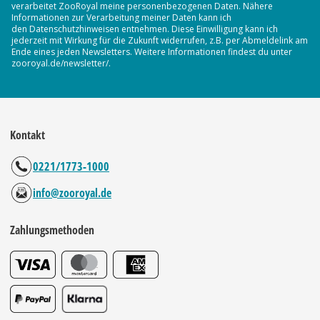
verarbeitet ZooRoyal meine personenbezogenen Daten. Nähere
Informationen zur Verarbeitung meiner Daten kann ich
den Datenschutzhinweisen entnehmen. Diese Einwilligung kann ich
jederzeit mit Wirkung für die Zukunft widerrufen, z.B. per Abmeldelink am
Ende eines jeden Newsletters. Weitere Informationen findest du unter
zooroyal.de/newsletter/.
Kontakt
0221/1773-1000
info@zooroyal.de
Zahlungsmethoden