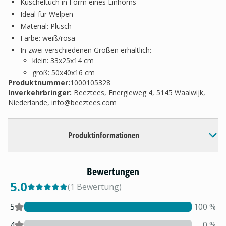
Kuscheltuch in Form eines Einhorns
Ideal für Welpen
Material: Plüsch
Farbe: weiß/rosa
In zwei verschiedenen Größen erhältlich:
klein: 33x25x14 cm
groß: 50x40x16 cm
Produktnummer:
1000105328
Inverkehrbringer
:
Beeztees, Energieweg 4, 5145 Waalwijk,
Niederlande,
info@beeztees.com
Produktinformationen
Bewertungen
5.0
(
1
Bewertung
)
5
100
%
4
0
%