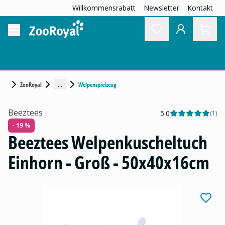
Willkommensrabatt
Newsletter
Kontakt
...
ZooRoyal
Welpenspielzeug
Beeztees
5.0
(
1
)
- 19 %
Beeztees Welpenkuscheltuch
Einhorn - Groß - 50x40x16cm