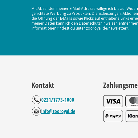
Mit Absenden meiner E-Mail-Adresse willige ich bis auf Wider
gerichtete Werbung zu Produkten, Dienstleistungen, Aktion
die Öffnung der E-Mails sowie Klicks auf enthaltene Links 
meiner Daten kann ich den Datenschutzhinweisen entnehmen. D
Informationen findest du unter zooroyal.de/newsletter/.
Kontakt
Zahlungsme
0221/1773-1000
info@zooroyal.de