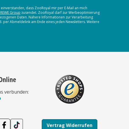
t einverstanden, dass ZooRoyal mir per E-Mail an mich
 REWE Group
zusendet. ZooRoyal darf zur Werbeoptimierung
nbezogenen Daten. Nähere Informationen zur Verarbeitung
.B. per Abmeldelink am Ende eines jeden Newsletters. Weitere
Online
ns verbunden:
n
Vertrag Widerrufen