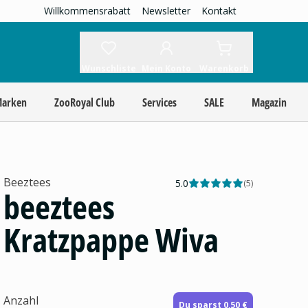
Willkommensrabatt
Newsletter
Kontakt
Wunschliste
Mein Konto
Warenkorb
Marken
ZooRoyal Club
Services
SALE
Magazin
Beeztees
5.0
(
5
)
beeztees
Kratzpappe Wiva
Anzahl
Du sparst 0,50 €