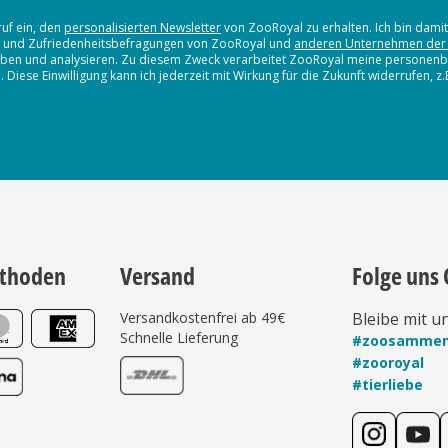
ruf ein, den
personalisierten Newsletter
von ZooRoyal zu erhalten. Ich bin dami
en und Zufriedenheitsbefragungen von ZooRoyal und
anderen Unternehmen der
erheben und analysieren. Zu diesem Zweck verarbeitet ZooRoyal meine persone
iese Einwilligung kann ich jederzeit mit Wirkung für die Zukunft widerrufen, z
thoden
Versand
Folge uns 
Versandkostenfrei ab 49€
Bleibe mit u
Schnelle Lieferung
#zoosamme
#zooroyal
#tierliebe