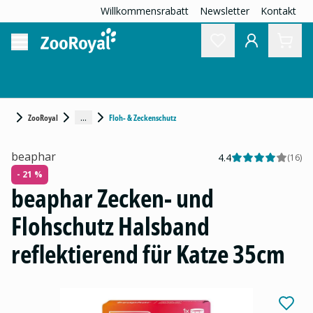
Willkommensrabatt
Newsletter
Kontakt
...
ZooRoyal
Floh- & Zeckenschutz
beaphar
4.4
(
16
)
- 21 %
beaphar Zecken- und
Flohschutz Halsband
reflektierend für Katze 35cm