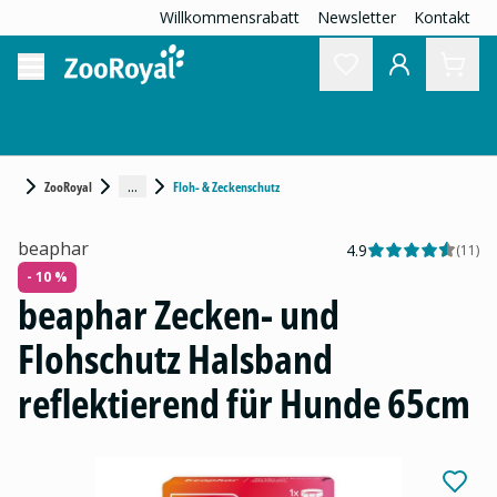
Willkommensrabatt
Newsletter
Kontakt
...
ZooRoyal
Floh- & Zeckenschutz
beaphar
4.9
(
11
)
- 10 %
beaphar Zecken- und
Flohschutz Halsband
reflektierend für Hunde 65cm