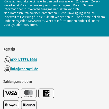
Klicks auf enthaltene Links erheben und analysieren. Zu diesem Zweck
verarbeitet ZooRoyal meine personenbezogenen Daten. Nähere
Informationen zur Verarbeitung meiner Daten kann ich
den Datenschutzhinweisen entnehmen. Diese Einwilligung kann ich
jederzeit mit Wirkung für die Zukunft widerrufen, z.B. per Abmeldelink am
Ende eines jeden Newsletters. Weitere Informationen findest du unter
zooroyal.de/newsletter/.
Kontakt
0221/1773-1000
info@zooroyal.de
Zahlungsmethoden