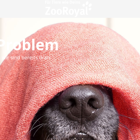
 Problem
 wir sind bereits dran.