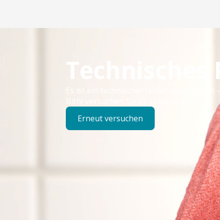
Technisches
Es ist ein technischer Fehler aufgetreten –
Bitte versuchen Sie es später erneut.
Erneut versuchen