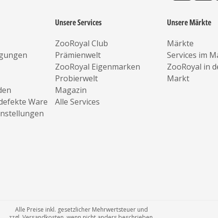
Unsere Services
Unsere Märkte
ZooRoyal Club
Märkte
ngungen
Prämienwelt
Services im M
ZooRoyal Eigenmarken
ZooRoyal in 
Probierwelt
Markt
den
Magazin
defekte Ware
Alle Services
instellungen
Alle Preise inkl. gesetzlicher Mehrwertsteuer und
zzgl. Versandkosten, wenn nicht anders beschrieben.