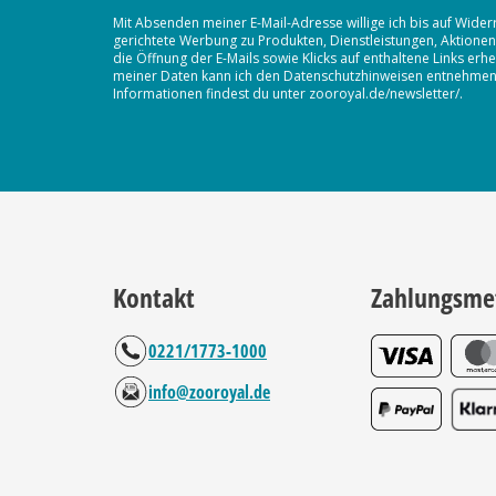
Mit Absenden meiner E-Mail-Adresse willige ich bis auf Wider
gerichtete Werbung zu Produkten, Dienstleistungen, Aktion
die Öffnung der E-Mails sowie Klicks auf enthaltene Links 
meiner Daten kann ich den Datenschutzhinweisen entnehmen. D
Informationen findest du unter zooroyal.de/newsletter/.
Kontakt
Zahlungsme
0221/1773-1000
info@zooroyal.de