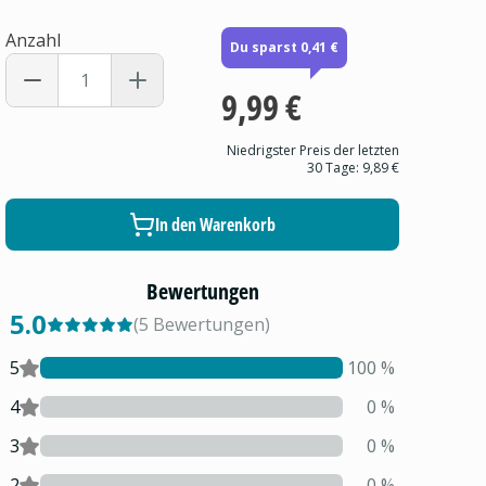
Anzahl
Du sparst 0,41 €
9,99 €
Niedrigster Preis der letzten
30 Tage:
9,89 €
In den Warenkorb
Bewertungen
5.0
(
5
Bewertungen
)
5
100
%
4
0
%
3
0
%
2
0
%