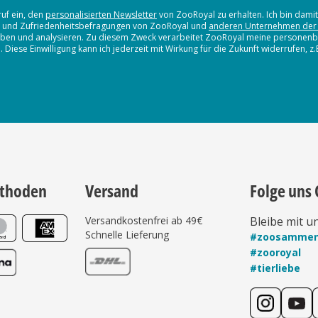
ruf ein, den
personalisierten Newsletter
von ZooRoyal zu erhalten. Ich bin dami
en und Zufriedenheitsbefragungen von ZooRoyal und
anderen Unternehmen der
erheben und analysieren. Zu diesem Zweck verarbeitet ZooRoyal meine persone
iese Einwilligung kann ich jederzeit mit Wirkung für die Zukunft widerrufen, z
thoden
Versand
Folge uns 
Versandkostenfrei ab 49€
Bleibe mit u
Schnelle Lieferung
#zoosamme
#zooroyal
#tierliebe