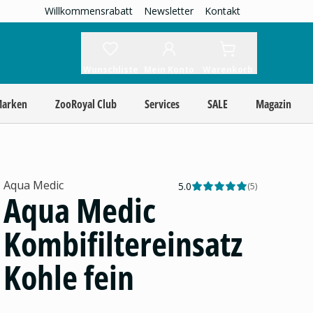
Willkommensrabatt
Newsletter
Kontakt
Wunschliste
Mein Konto
Warenkorb
Marken
ZooRoyal Club
Services
SALE
Magazin
Aqua Medic
5.0
(
5
)
Aqua Medic
Kombifiltereinsatz
Kohle fein