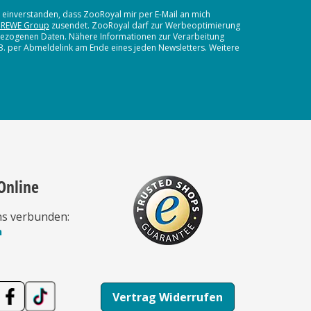
t einverstanden, dass ZooRoyal mir per E-Mail an mich
 REWE Group
zusendet. ZooRoyal darf zur Werbeoptimierung
nbezogenen Daten. Nähere Informationen zur Verarbeitung
.B. per Abmeldelink am Ende eines jeden Newsletters. Weitere
Online
ns verbunden:
n
Vertrag Widerrufen