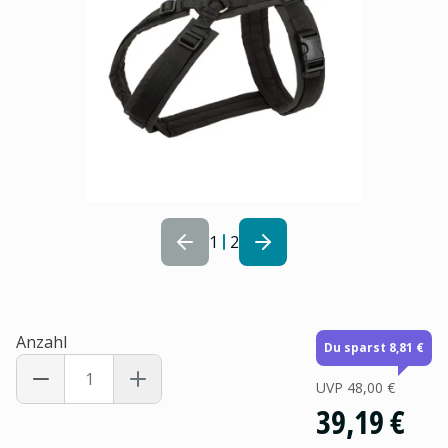
1
2
Anzahl
Du sparst 8,81 €
UVP
48,00 €
39,19 €