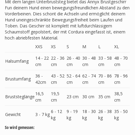
Mit dem langen Unterbruststeg bietet das Annyx Brustgeschirr
Fun deinem Hund einen bewegungsfreundlichen Abstand zu den
Vorderbeinen. Dies schont die Achseln und ermöglicht deinem
Hund uneingeschränkte Bewegungsfreiheit beim Laufen und
Toben. Das Geschirr ist komplett mit luftdurchlässigem
Schaumstoff gepolstert, der mit Cordura eingefasst ist, einem
hoch abriebfesten Material.
XXS
XS
S
M
L
XL
14 - 22
22 - 36
26 - 40
30 - 48
33 - 58
48 - 70
Halsumfang
cm
cm
cm
cm
cm
cm
36 -
43 - 52
52 - 64
62 - 74
70 - 86
78 - 96
Brustumfang
42cm
cm
cm
cm
cm
cm
16,5
19,5
38,5
Bruststeglänge
23 cm
30 cm
35 cm
cm
cm
cm
6 - 12
9 - 19
18 - 30
26 - 38
35 - 50
Gewicht
3 - 7 kg
kg
kg
kg
kg
kg
So wird gemessen: