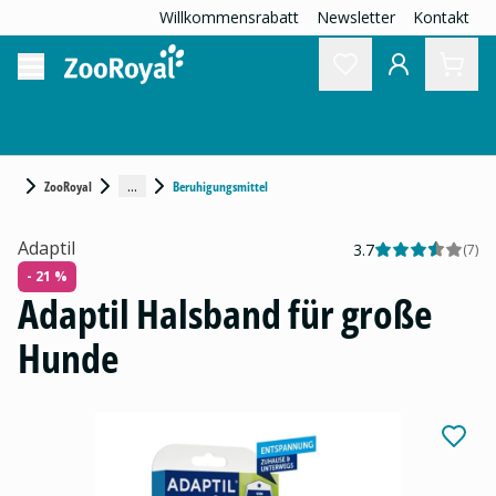
Willkommensrabatt
Newsletter
Kontakt
...
ZooRoyal
Beruhigungsmittel
Adaptil
3.7
(
7
)
- 21 %
Adaptil Halsband für große
Hunde