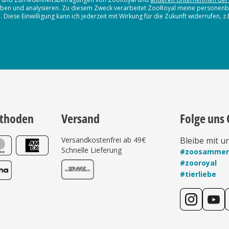
erheben und analysieren. Zu diesem Zweck verarbeitet ZooRoyal meine persone
iese Einwilligung kann ich jederzeit mit Wirkung für die Zukunft widerrufen, z
thoden
Versand
Folge uns 
Versandkostenfrei ab 49€
Bleibe mit u
Schnelle Lieferung
#zoosamme
#zooroyal
#tierliebe