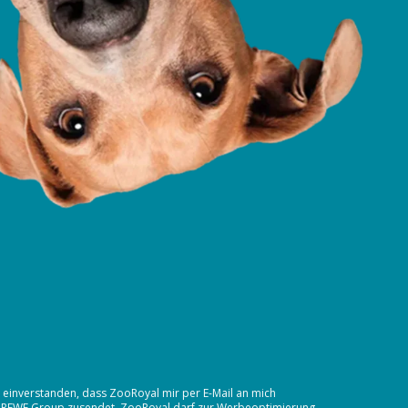
t einverstanden, dass ZooRoyal mir per E-Mail an mich
 REWE Group
zusendet. ZooRoyal darf zur Werbeoptimierung