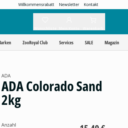
Willkommensrabatt
Newsletter
Kontakt
Wunschliste
Mein Konto
Warenkorb
Marken
ZooRoyal Club
Services
SALE
Magazin
ADA
ADA Colorado Sand
2kg
Anzahl