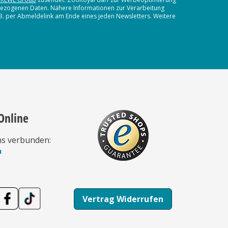
nbezogenen Daten. Nähere Informationen zur Verarbeitung
.B. per Abmeldelink am Ende eines jeden Newsletters. Weitere
Online
ns verbunden:
n
Vertrag Widerrufen