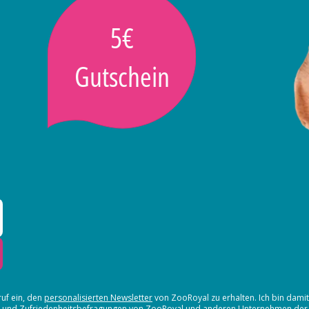
5€
Gutschein
ruf ein, den
personalisierten Newsletter
von ZooRoyal zu erhalten. Ich bin dami
en und Zufriedenheitsbefragungen von ZooRoyal und
anderen Unternehmen der