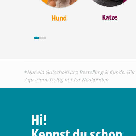
Katze
Hund
*
Nur ein Gutschein pro Bestellung & Kunde. Gilt
Aquarium. Gültig nur für Neukunden.
Hi!
Kennst du schon