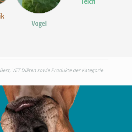
Teich
ik
Vogel
 Best, VET Diäten sowie Produkte der Kategorie