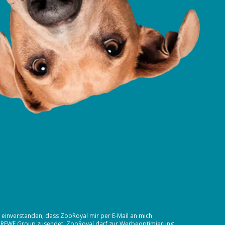
t einverstanden, dass ZooRoyal mir per E-Mail an mich
 REWE Group
zusendet. ZooRoyal darf zur Werbeoptimierung