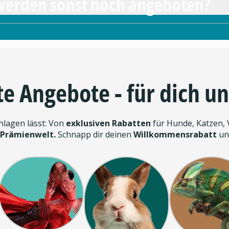
werden sonst noch angeboten?
te Angebote - für dich un
chlagen lässt: Von
exklusiven Rabatten
für Hunde, Katzen, V
 Prämienwelt.
Schnapp dir deinen
Willkommensrabatt
und