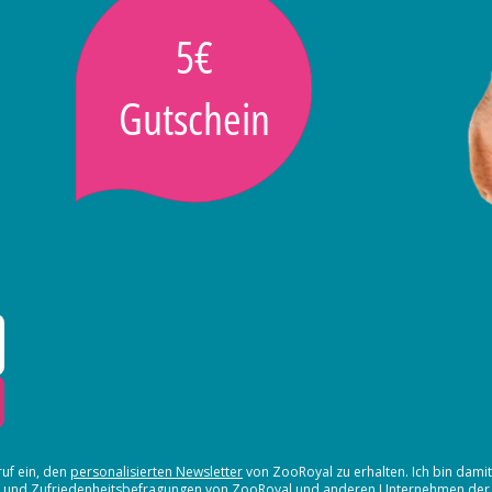
5€
Gutschein
ruf ein, den
personalisierten Newsletter
von ZooRoyal zu erhalten. Ich bin dami
en und Zufriedenheitsbefragungen von ZooRoyal und
anderen Unternehmen der