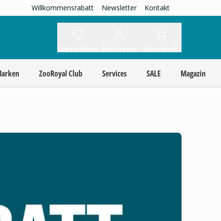
Willkommensrabatt
Newsletter
Kontakt
Wunschliste
Mein Konto
Warenkorb
Marken
ZooRoyal Club
Services
SALE
Magazin