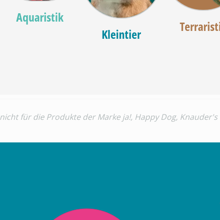
Aquaristik
Terrarist
Kleintier
 nicht für die Produkte der Marke ja!, Happy Dog, Knauder's