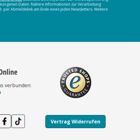
nbezogenen Daten. Nähere Informationen zur Verarbeitung
.B. per Abmeldelink am Ende eines jeden Newsletters. Weitere
Online
ns verbunden:
n
Vertrag Widerrufen