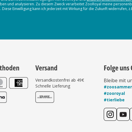
erheben und analysieren. Zu diesem Zweck verarbeitet ZooRoyal meine persone
iese Einwilligung kann ich jederzeit mit Wirkung für die Zukunft widerrufen, z
thoden
Versand
Folge uns 
Versandkostenfrei ab 49€
Bleibe mit u
Schnelle Lieferung
#zoosamme
#zooroyal
#tierliebe