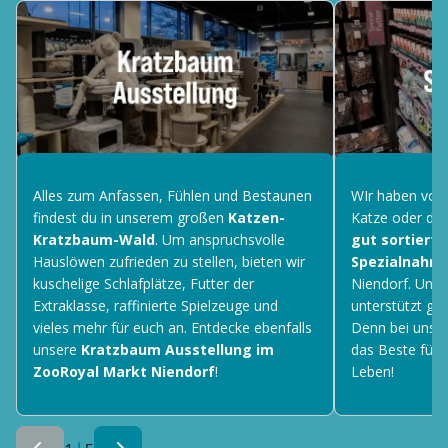
Alles zum Anfassen, Fühlen und Bestaunen
WIr haben vorv
findest du in unserem großen
Katzen-
Katze oder dei
Kratzbaum-Wald
. Um anspruchsvolle
gut sortiert
Hauslöwen zufrieden zu stellen, bieten wir
Spezialnahru
kuschelige Schlafplätze, Futter der
Niendorf. Uns
Extraklasse, raffinierte Spielzeuge und
unterstützt ger
vieles mehr für euch an. Entdecke ebenfalls
Denn bei uns zä
unsere
Kratzbaum Ausstellung im
das Beste für 
ZooRoyal Markt Niendorf
!
Leben!