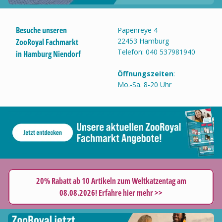
Besuche unseren
Papenreye 4
22453 Hamburg
ZooRoyal Fachmarkt
Telefon: 040 537981940
in Hamburg Niendorf
Öffnungszeiten
:
Mo.-Sa. 8-20 Uhr
20% Rabatt ab 10 Artikeln zum Weltkatzentag am
08.08.2026! Erfahre hier mehr >>