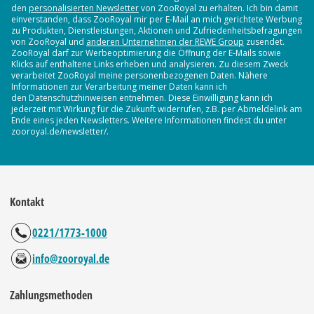
den
personalisierten Newsletter
von ZooRoyal zu erhalten. Ich bin damit
einverstanden, dass ZooRoyal mir per E-Mail an mich gerichtete Werbung
zu Produkten, Dienstleistungen, Aktionen und Zufriedenheitsbefragungen
von ZooRoyal und
anderen Unternehmen der REWE Group
zusendet.
ZooRoyal darf zur Werbeoptimierung die Öffnung der E-Mails sowie
Klicks auf enthaltene Links erheben und analysieren. Zu diesem Zweck
verarbeitet ZooRoyal meine personenbezogenen Daten. Nähere
Informationen zur Verarbeitung meiner Daten kann ich
den Datenschutzhinweisen entnehmen. Diese Einwilligung kann ich
jederzeit mit Wirkung für die Zukunft widerrufen, z.B. per Abmeldelink am
Ende eines jeden Newsletters. Weitere Informationen findest du unter
zooroyal.de/newsletter/.
Kontakt
0221/1773-1000
info@zooroyal.de
Zahlungsmethoden