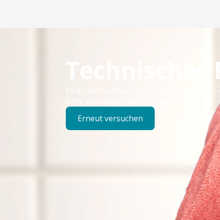
Technisches
Es ist ein technischer Fehler aufgetreten –
Bitte versuchen Sie es später erneut.
Erneut versuchen