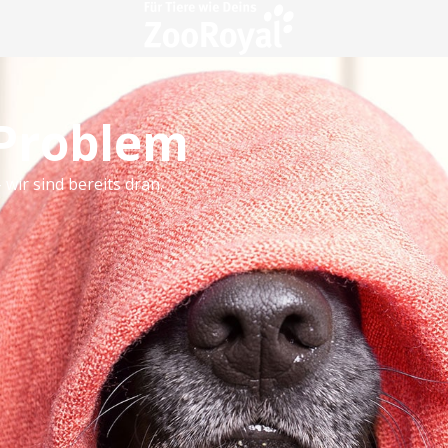
 Problem
 wir sind bereits dran.