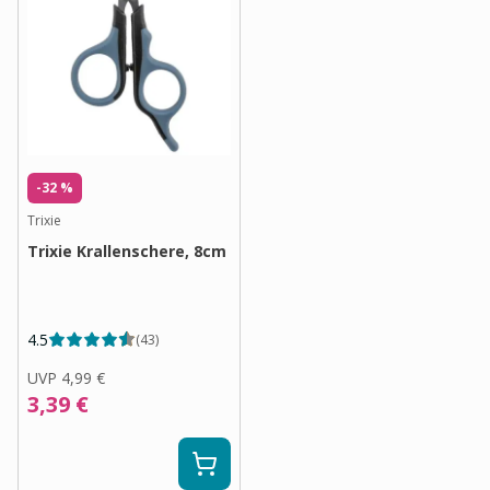
-32 %
Trixie
Trixie Krallenschere, 8cm
4.5
(
43
)
UVP
4,99 €
3,39 €