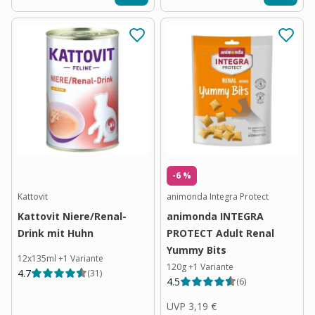
-6 %
Kattovit
animonda Integra Protect
Kattovit Niere/Renal-
animonda INTEGRA
Drink mit Huhn
PROTECT Adult Renal
Yummy Bits
12x135ml
+
1
Variante
120g
+
1
Variante
4.7
(
31
)
4.5
(
6
)
UVP
3,19 €