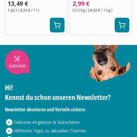
13,49 €
2,99 €
1,62 l
(
8,33 €
/ 1
l
)
0,12 kg
(
24,92 €
/ 1
kg
)
5€
Gutschein
Hi!
Kennst du schon unseren Newsletter?
Newsletter abonieren und Vorteile sichern:
Exklusive Angebote & Gutscheine
Hilfreiche Tipps zu aktuellen Themen