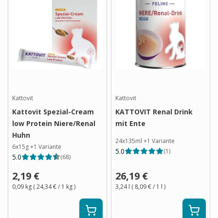
Kattovit
Kattovit
Kattovit Spezial-Cream
KATTOVIT Renal Drink
low Protein Niere/Renal
mit Ente
Huhn
24x135ml
+
1
Variante
6x15g
+
1
Variante
5.0
(
1
)
5.0
(
68
)
2,19 €
26,19 €
0,09 kg
(
24,34 €
/ 1
kg
)
3,24 l
(
8,09 €
/ 1
l
)