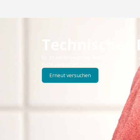
Technisches
Es ist ein technischer Fehler aufgetreten –
Bitte versuchen Sie es später erneut.
Erneut versuchen