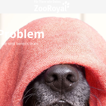
 Problem
 wir sind bereits dran.