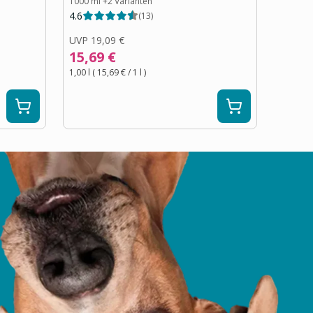
1000 ml
+
2
Varianten
4.6
(
13
)
UVP
19,09 €
15,69 €
1,00 l
(
15,69 €
/ 1
l
)