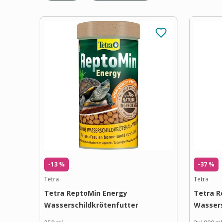
-13 %
-37 %
Tetra
Tetra
Tetra ReptoMin Energy
Tetra 
Wasserschildkrötenfutter
Wassers