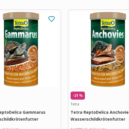
-21 %
Tetra
ReptoDelica Gammarus
Tetra ReptoDelica Anchovie
childkrötenfutter
Wasserschildkrötenfutter