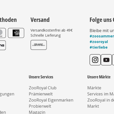
thoden
Versand
Folge uns 
Versandkostenfrei ab 49€
Bleibe mit u
Schnelle Lieferung
#zoosamme
#zooroyal
#tierliebe
Unsere Services
Unsere Märkte
ZooRoyal Club
Märkte
ngungen
Prämienwelt
Services im M
ZooRoyal Eigenmarken
ZooRoyal in 
Probierwelt
Markt
den
Magazin