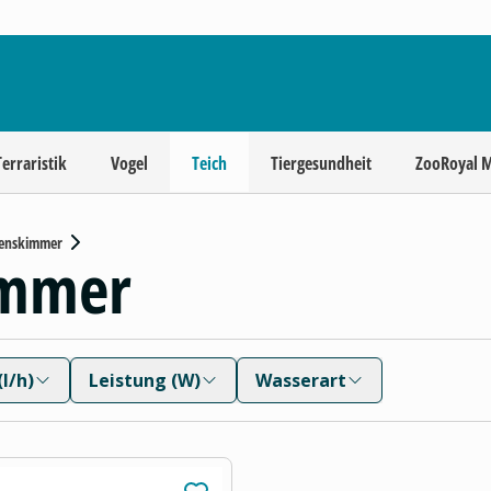
Terraristik
Vogel
Teich
Tiergesundheit
ZooRoyal 
henskimmer
immer
l/h)
Leistung (W)
Wasserart