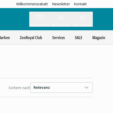
Willkommensrabatt
Newsletter
Kontakt
Wunschliste
Mein Konto
Warenkorb
Marken
ZooRoyal Club
Services
SALE
Magazin
Relevanz
Sortiere nach