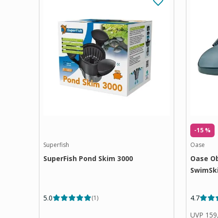
-15 %
Superfish
Oase
SuperFish Pond Skim 3000
Oase O
SwimSk
5.0
4.7
(
1
)
UVP
159