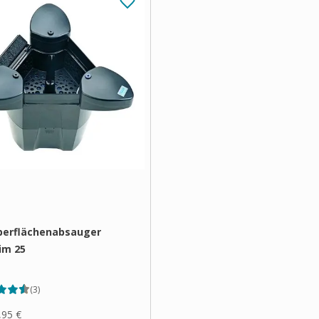
berflächenabsauger
im 25
(
3
)
,95 €