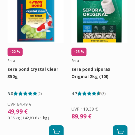
-22 %
-25 %
Sera
Sera
sera pond Crystal Clear
sera pond Siporax
350g
Original 2kg (10l)
5.0
4.7
(
2
)
(
3
)
UVP
64,49 €
UVP
119,39 €
49,99 €
89,99 €
0,35 kg
(
142,83 €
/ 1
kg
)