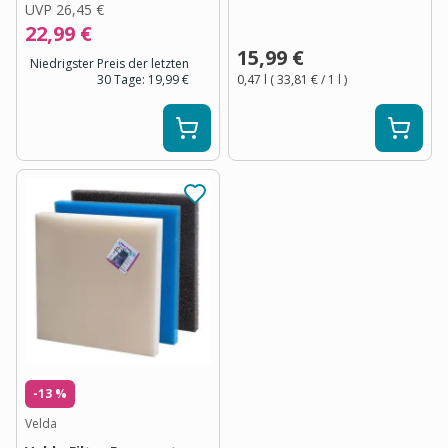
UVP
26,45 €
22,99 €
15,99 €
Niedrigster Preis der letzten
30 Tage:
19,99 €
0,47 l
(
33,81 €
/ 1
l
)
-13 %
Velda