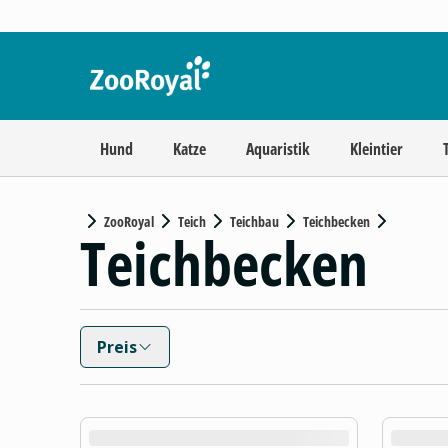
Hund
Katze
Aquaristik
Kleintier
ZooRoyal
Teich
Teichbau
Teichbecken
Teichbecken
Preis
product.loading-products