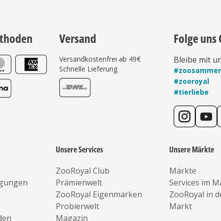
thoden
Versand
Folge uns 
Versandkostenfrei ab 49€
Bleibe mit u
Schnelle Lieferung
#zoosamme
#zooroyal
#tierliebe
Unsere Services
Unsere Märkte
ZooRoyal Club
Märkte
ngungen
Prämienwelt
Services im M
ZooRoyal Eigenmarken
ZooRoyal in 
Probierwelt
Markt
den
Magazin