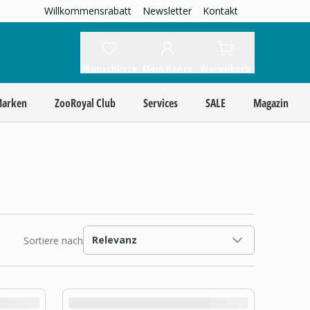
Willkommensrabatt
Newsletter
Kontakt
Wunschliste
Mein Konto
Warenkorb
Marken
ZooRoyal Club
Services
SALE
Magazin
Relevanz
Sortiere nach