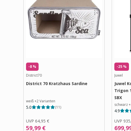
-8 %
-25 %
District70
Juwel
District 70 Kratzhaus Sardine
Juwel K
Trigon 
SBX
weiß
+
2
Varianten
schwarz
+
5.0
(
11
)
4.9
UVP
64,95 €
UVP
935
59,99 €
699,9