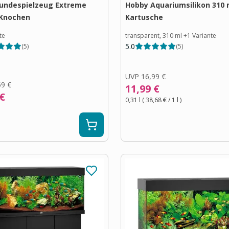
undespielzeug Extreme
Hobby Aquariumsilikon 310 
 Knochen
Kartusche
te
transparent, 310 ml
+
1
Variante
5.0
(
5
)
(
5
)
UVP
16,99 €
59 €
11,99 €
 €
0,31 l
(
38,68 €
/ 1
l
)