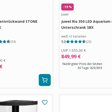
-19 %
Juwel
Motivrückwand STONE
Juwel Rio 350 LED Aquarium
E
Unterschrank SBX
weiß
+
3
Varianten
5.0
(
33
)
(
22
)
UVP
1.055,00 €
849,99 €
00 €
Niedrigster Preis der letzten
 €
30 Tage:
829,99 €