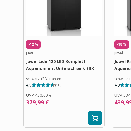
-12 %
-18 %
Juwel
Juwel
Juwel Lido 120 LED Komplett
Juwel R
Aquarium mit Unterschrank SBX
Aquariu
schwarz
+
3
Varianten
schwarz
+
4.9
4.9
(
10
)
UVP
430,00 €
UVP
534
379,99 €
439,9