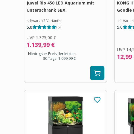
Juwel Rio 450 LED Aquarium mit
KONG H
Unterschrank SBX
Goodie
schwarz
+
3
Varianten
+
1
Varian
5.0
5.0
(
6
)
UVP
1.375,00 €
1.139,99 €
UVP
14,
Niedrigster Preis der letzten
12,99
30 Tage:
1.099,99 €