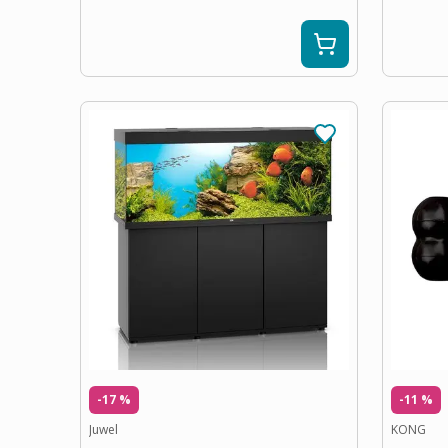
-17 %
-11 %
Juwel
KONG