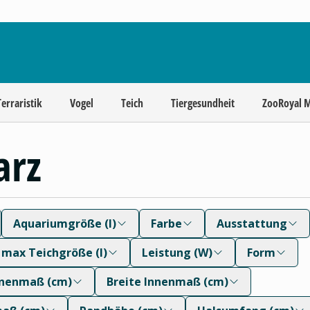
Terraristik
Vogel
Teich
Tiergesundheit
ZooRoyal 
arz
Aquariumgröße (l)
Farbe
Ausstattung
max Teichgröße (l)
Leistung (W)
Form
nnenmaß (cm)
Breite Innenmaß (cm)