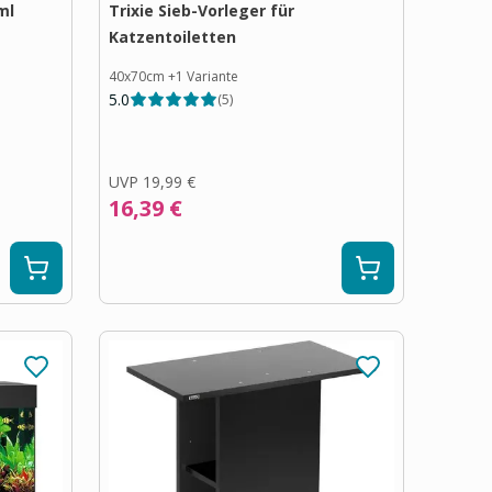
ml
Trixie Sieb-Vorleger für
Katzentoiletten
40x70cm
+
1
Variante
5.0
(
5
)
UVP
19,99 €
16,39 €