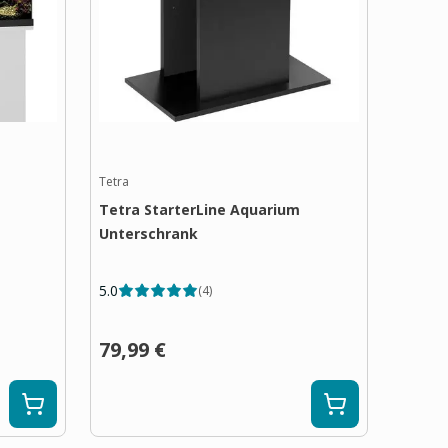
Tetra
Tetra StarterLine Aquarium
Unterschrank
5.0
(
4
)
79,99 €