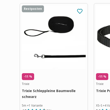
Restposten
-11 %
-11 %
Trixie
Trixie
Trixie Schleppleine Baumwolle
Trixie 
schwarz
5m
+
1
Variante
XS–S
+
4
Va