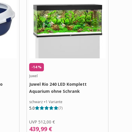
-14 %
Juwel
io
Juwel Rio 240 LED Komplett
Aquarium ohne Schrank
schwarz
+
1
Variante
5.0
(
7
)
UVP
512,00 €
439,99 €