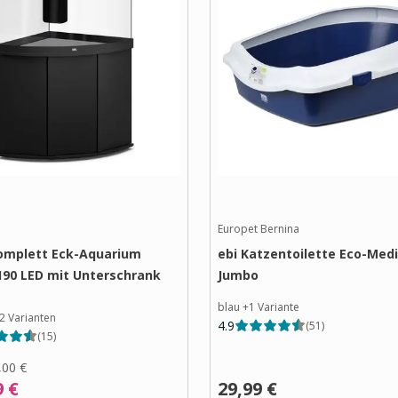
Europet Bernina
omplett Eck-Aquarium
ebi Katzentoilette Eco-Med
190 LED mit Unterschrank
Jumbo
blau
+
1
Variante
2
Varianten
4.9
(
51
)
(
15
)
,00 €
9 €
29,99 €