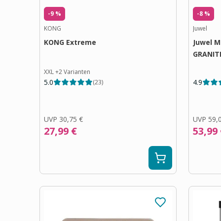
-9 %
-8 %
KONG
Juwel
KONG Extreme
Juwel 
GRANIT
XXL
+
2
Varianten
5.0
4.9
(
23
)
UVP
30,75 €
UVP
59,
27,99 €
53,99