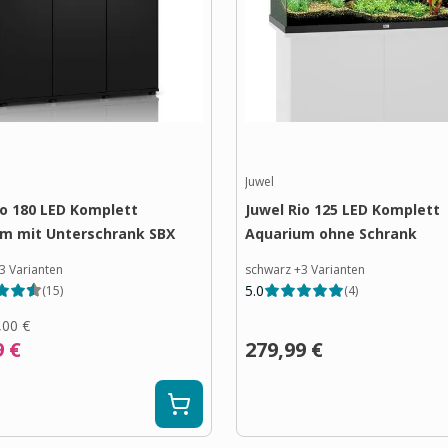
Juwel
io 180 LED Komplett
Juwel Rio 125 LED Komplett
m mit Unterschrank SBX
Aquarium ohne Schrank
3
Varianten
schwarz
+
3
Varianten
5.0
(
15
)
(
4
)
,00 €
9 €
279,99 €