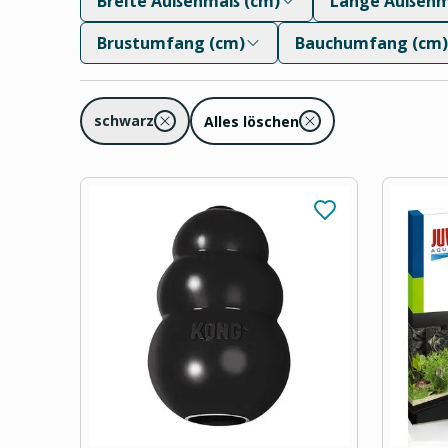
Breite Außenmaß (cm)
Länge Außenm
Brustumfang (cm)
Bauchumfang (cm)
schwarz
Alles löschen