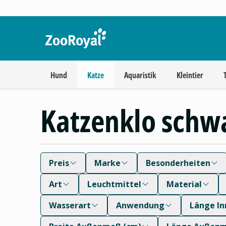
Hund
Katze
Aquaristik
Kleintier
Katzenklo schw
Preis
Marke
Besonderheiten
Art
Leuchtmittel
Material
Wasserart
Anwendung
Länge I