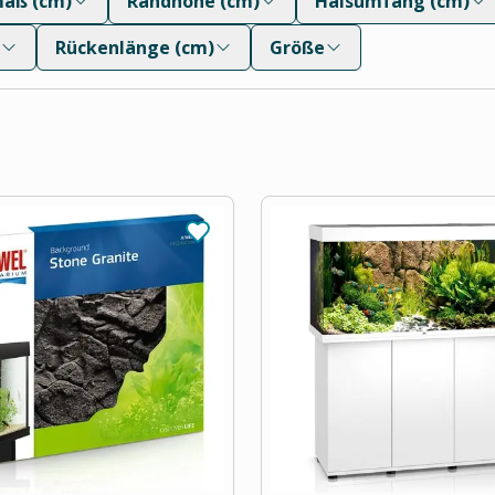
aß (cm)
Randhöhe (cm)
Halsumfang (cm)
Rückenlänge (cm)
Größe