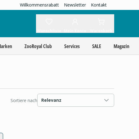
Willkommensrabatt
Newsletter
Kontakt
Wunschliste
Mein Konto
Warenkorb
Marken
ZooRoyal Club
Services
SALE
Magazin
Relevanz
Sortiere nach