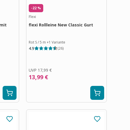
-22 %
Flexi
 mit
flexi Rollleine New Classic Gurt
Rot S / 5 m
+
1
Variante
4.9
(
26
)
UVP
17,99 €
13,99 €