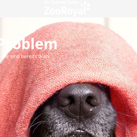
 Problem
 wir sind bereits dran.