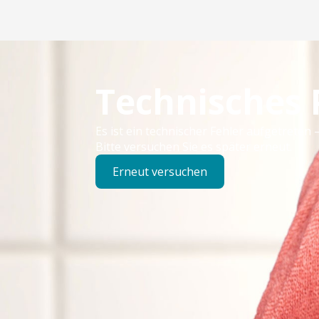
Technisches
Es ist ein technischer Fehler aufgetreten –
Bitte versuchen Sie es später erneut.
Erneut versuchen