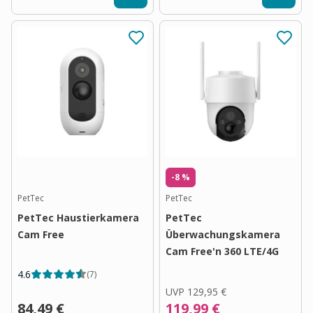
-8 %
PetTec
PetTec
PetTec Haustierkamera
PetTec
Cam Free
Überwachungskamera
Cam Free'n 360 LTE/4G
4.6
(
7
)
UVP
129,95 €
84,49 €
119,99 €