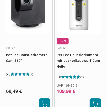
-35 %
PetTec
PetTec
PetTec Haustierkamera
PetTec Haustierkamera
Cam 360°
mit Leckerliauswurf Cam
Hello
5.0
(
2
)
5.0
(
1
)
UVP
169,90 €
69,49 €
109,99 €