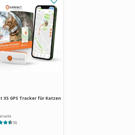
 XS GPS Tracker für Katzen
ariante
(
8
)