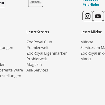
#tierliebe
Unsere Services
Unsere Märkte
ZooRoyal Club
Märkte
ngungen
Prämienwelt
Services im M
ZooRoyal Eigenmarken
ZooRoyal in 
Probierwelt
Markt
den
Magazin
defekte Ware
Alle Services
instellungen