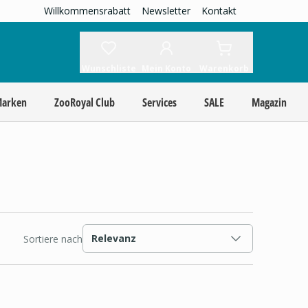
Willkommensrabatt
Newsletter
Kontakt
Wunschliste
Mein Konto
Warenkorb
Marken
ZooRoyal Club
Services
SALE
Magazin
Relevanz
Sortiere nach