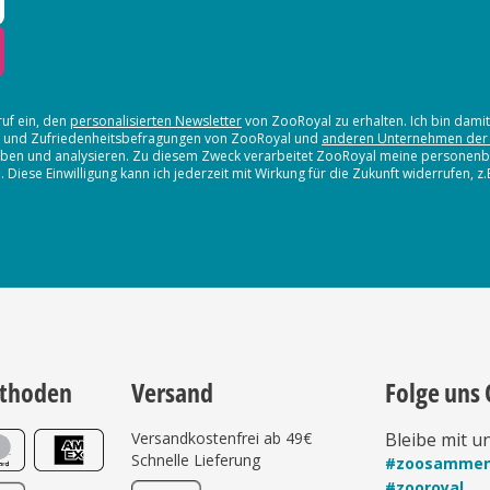
ruf ein, den
personalisierten Newsletter
von ZooRoyal zu erhalten. Ich bin dami
en und Zufriedenheitsbefragungen von ZooRoyal und
anderen Unternehmen der
erheben und analysieren. Zu diesem Zweck verarbeitet ZooRoyal meine persone
iese Einwilligung kann ich jederzeit mit Wirkung für die Zukunft widerrufen, z
thoden
Versand
Folge uns 
Versandkostenfrei ab 49€
Bleibe mit u
Schnelle Lieferung
#zoosamme
#zooroyal