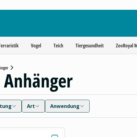
Terraristik
Vogel
Teich
Tiergesundheit
ZooRoyal 
änger
d Anhänger
ttung
Art
Anwendung