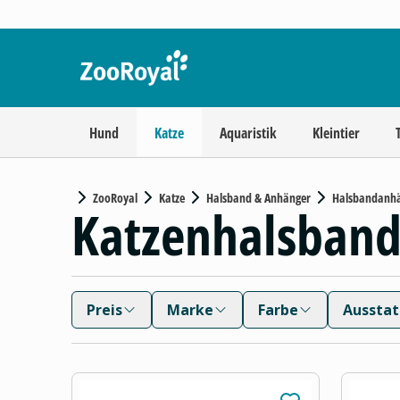
Hund
Katze
Aquaristik
Kleintier
ZooRoyal
Katze
Halsband & Anhänger
Halsbandanh
Katzenhalsban
Preis
Marke
Farbe
Aussta