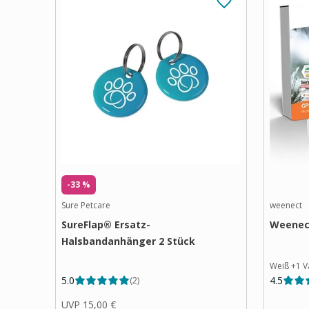
-33 %
Sure Petcare
weenect
SureFlap® Ersatz-
Weenect
Halsbandanhänger 2 Stück
Weiß
+
1
V
5.0
4.5
(
2
)
UVP
15,00 €