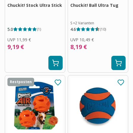
Chuckit! Stock Ultra Stick
Chuckit! Ball Ultra Tug
S
+
2
Varianten
5.0
4.6
(
1
)
(
10
)
UVP
11,99 €
UVP
10,49 €
9,19 €
8,19 €
Restposten