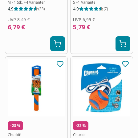
M - 1 Stk.
+
4
Varianten
S
+
1
Variante
4.9
4.9
(
33
)
(
7
)
UVP
8,49 €
UVP
6,99 €
6,79 €
5,79 €
-23 %
-22 %
Chuckit!
Chuckit!