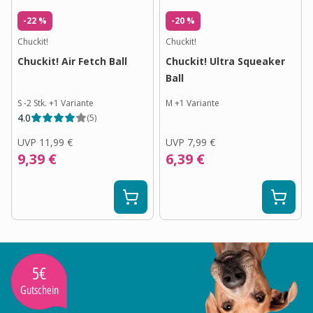
-22 %
-20 %
Chuckit!
Chuckit!
Chuckit! Air Fetch Ball
Chuckit! Ultra Squeaker
Ball
S -2 Stk.
+
1
Variante
M
+
1
Variante
4.0
(
5
)
UVP
11,99 €
UVP
7,99 €
9,39 €
6,39 €
5€
Gutschein