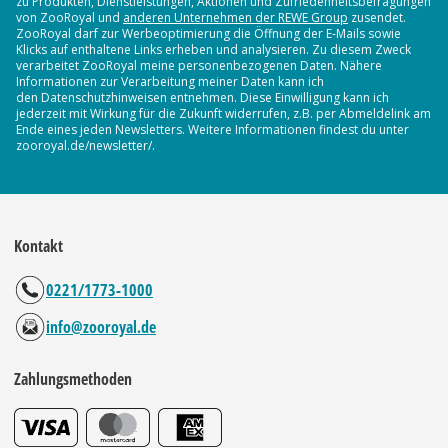
zu Produkten, Dienstleistungen, Aktionen und Zufriedenheitsbefragungen
von ZooRoyal und
anderen Unternehmen der REWE Group
zusendet.
ZooRoyal darf zur Werbeoptimierung die Öffnung der E-Mails sowie
Klicks auf enthaltene Links erheben und analysieren. Zu diesem Zweck
verarbeitet ZooRoyal meine personenbezogenen Daten. Nähere
Informationen zur Verarbeitung meiner Daten kann ich
den Datenschutzhinweisen entnehmen. Diese Einwilligung kann ich
jederzeit mit Wirkung für die Zukunft widerrufen, z.B. per Abmeldelink am
Ende eines jeden Newsletters. Weitere Informationen findest du unter
zooroyal.de/newsletter/.
Kontakt
0221/1773-1000
info@zooroyal.de
Zahlungsmethoden