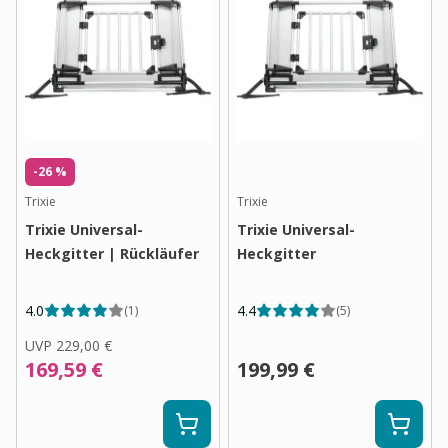
-26 %
Trixie
Trixie
Trixie Universal-
Trixie Universal-
Heckgitter | Rückläufer
Heckgitter
4.0
4.4
(
1
)
(
5
)
UVP
229,00 €
169,59 €
199,99 €