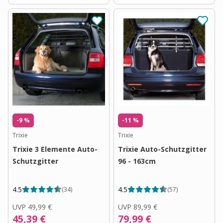
-9 %
-11 %
Trixie
Trixie
Trixie 3 Elemente Auto-
Trixie Auto-Schutzgitter
Schutzgitter
96 - 163cm
4.5
4.5
(
34
)
(
57
)
UVP
49,99 €
UVP
89,99 €
45,39 €
79,99 €