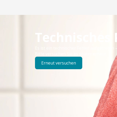
Technisches
Es ist ein technischer Fehler aufgetreten –
Bitte versuchen Sie es später erneut.
Erneut versuchen