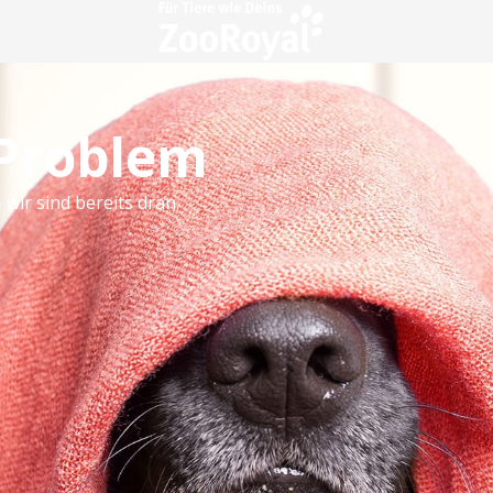
 Problem
 wir sind bereits dran.