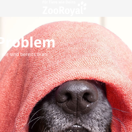
 Problem
 wir sind bereits dran.