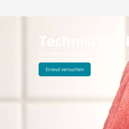
Technisches
Es ist ein technischer Fehler aufgetreten –
Bitte versuchen Sie es später erneut.
Erneut versuchen