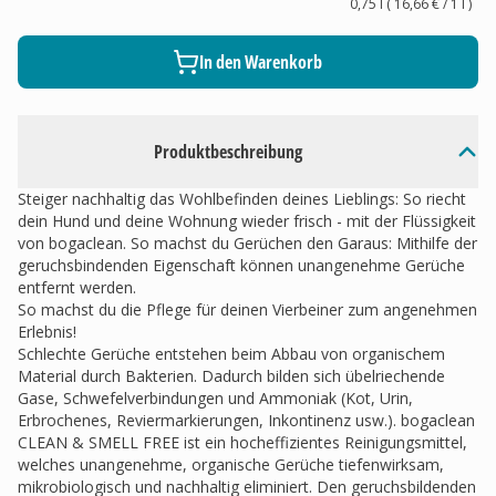
0,75 l
(
16,66 €
/ 1
l
)
In den Warenkorb
Produktbeschreibung
Steiger nachhaltig das Wohlbefinden deines Lieblings: So riecht
dein Hund und deine Wohnung wieder frisch - mit der Flüssigkeit
von bogaclean. So machst du Gerüchen den Garaus: Mithilfe der
geruchsbindenden Eigenschaft können unangenehme Gerüche
entfernt werden.
So machst du die Pflege für deinen Vierbeiner zum angenehmen
Erlebnis!
Schlechte Gerüche entstehen beim Abbau von organischem
Material durch Bakterien. Dadurch bilden sich übelriechende
Gase, Schwefelverbindungen und Ammoniak (Kot, Urin,
Erbrochenes, Reviermarkierungen, Inkontinenz usw.). bogaclean
CLEAN & SMELL FREE ist ein hocheffizientes Reinigungsmittel,
welches unangenehme, organische Gerüche tiefenwirksam,
mikrobiologisch und nachhaltig eliminiert. Den geruchsbildenden