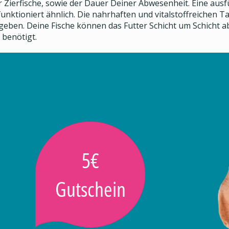
 Zierfische, sowie der Dauer Deiner Abwesenheit. Eine ausf
unktioniert ähnlich. Die nahrhaften und vitalstoffreichen 
igegeben. Deine Fische können das Futter Schicht um Schich
 benötigt.
5€
Gutschein