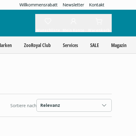
Willkommensrabatt
Newsletter
Kontakt
Wunschliste
Mein Konto
Warenkorb
Marken
ZooRoyal Club
Services
SALE
Magazin
Relevanz
Sortiere nach