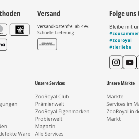
thoden
Versand
Folge uns 
Versandkostenfrei ab 49€
Bleibe mit u
Schnelle Lieferung
#zoosamme
#zooroyal
#tierliebe
Unsere Services
Unsere Märkte
ZooRoyal Club
Märkte
ngungen
Prämienwelt
Services im M
ZooRoyal Eigenmarken
ZooRoyal in 
Probierwelt
Markt
den
Magazin
defekte Ware
Alle Services