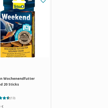
in Wochenendfutter
 20 Sticks
(
13
)
9 €