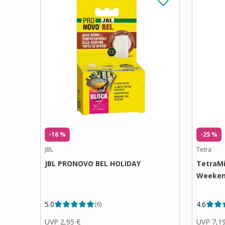
-16 %
-25 %
JBL
Tetra
JBL PRONOVO BEL HOLIDAY
TetraM
Weekend
5.0
4.6
(
6
)
UVP
2,95 €
UVP
7,1