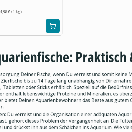
4,98 €
/ 1
kg
)
quarienfische: Praktisch 
Versorgung Deiner Fische, wenn Du verreist und somit keine
e Zierfische bis zu 14 Tage lang unabhängig von Dir ernähre
 Tabletten oder Sticks erhältlich. Speziell auf die Bedürfnis
ter enthält lebenswichtige Proteine und Mineralien, es üb
utter bietet Deinen Aquarienbewohnern das Beste aus gutem
n.
n: Du verreist und die Organisation einer adäquaten Aquari
st, gehört dieses Problem der Vergangenheit an. Die Fütteru
el und drückst ihn aus dem Schälchen ins Aquarium. Wie vie