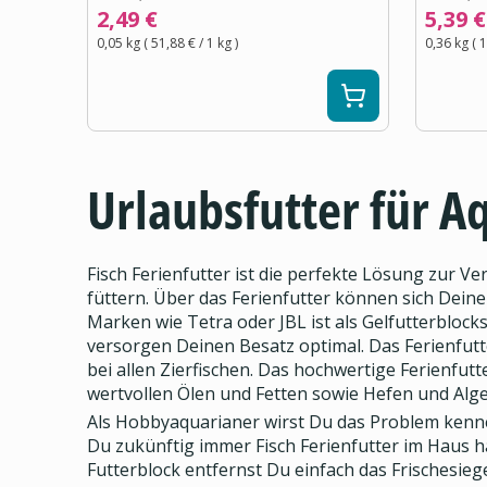
2,49 €
5,39 €
0,05 kg
(
51,88 €
/ 1
kg
)
0,36 kg
(
1
Urlaubsfutter für A
Fisch Ferienfutter ist die perfekte Lösung zur 
füttern. Über das Ferienfutter können sich Dein
Marken wie Tetra oder JBL ist als Gelfutterblocks,
versorgen Deinen Besatz optimal. Das Ferienfut
bei allen Zierfischen. Das hochwertige Ferienf
wertvollen Ölen und Fetten sowie Hefen und Alge
Als Hobbyaquarianer wirst Du das Problem kenne
Du zukünftig immer Fisch Ferienfutter im Haus ha
Futterblock entfernst Du einfach das Frischesieg