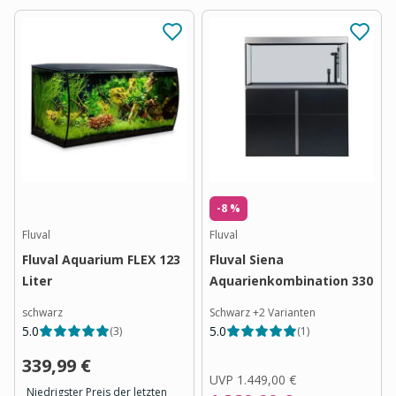
-8 %
Fluval
Fluval
Fluval Aquarium FLEX 123
Fluval Siena
Liter
Aquarienkombination 330
schwarz
Schwarz
+
2
Varianten
5.0
5.0
(
3
)
(
1
)
339,99 €
UVP
1.449,00 €
Niedrigster Preis der letzten