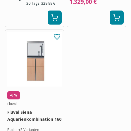
1.329,00 €
30 Tage:
329,99 €
-6 %
Fluval
Fluval Siena
Aquarienkombination 160
Buche
+
3
Varianten