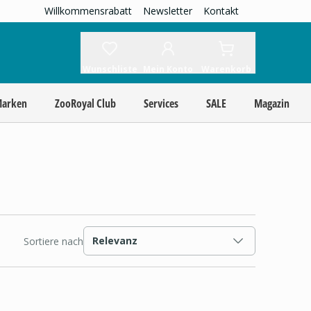
Willkommensrabatt
Newsletter
Kontakt
Wunschliste
Mein Konto
Warenkorb
Marken
ZooRoyal Club
Services
SALE
Magazin
Relevanz
Sortiere nach