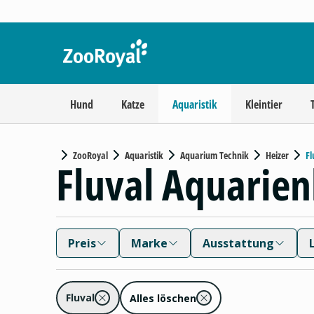
Hund
Katze
Aquaristik
Kleintier
ZooRoyal
Aquaristik
Aquarium Technik
Heizer
Fl
Fluval Aquarien
Preis
Marke
Ausstattung
Fluval
Alles löschen