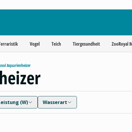
Terraristik
Vogel
Teich
Tiergesundheit
ZooRoyal 
uval Aquarienheizer
heizer
Leistung (W)
Wasserart