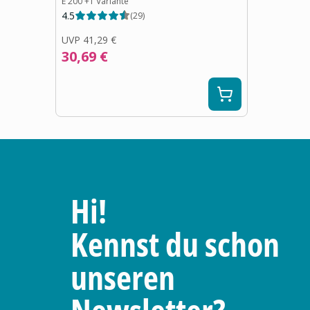
E 200
+
1
Variante
4.5
(
29
)
UVP
41,29 €
30,69 €
Hi!
Kennst du schon
unseren