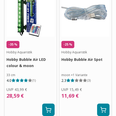
-35 %
-25 %
Hobby Aquaristik
Hobby Aquaristik
Hobby Bubble Air LED
Hobby Bubble Air Spot
colour & moon
33 cm
moon
+
1
Variante
4.0
2.3
(
1
)
(
3
)
UVP
43,99 €
UVP
15,49 €
28,59 €
11,69 €