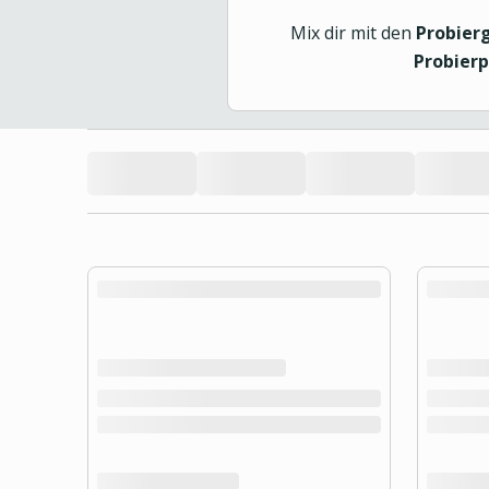
Mix dir mit den
Probier
Probier
product.loading-products