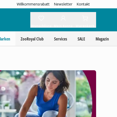
Willkommensrabatt
Newsletter
Kontakt
Wunschliste
Mein Konto
Warenkorb
Marken
ZooRoyal Club
Services
SALE
Magazin