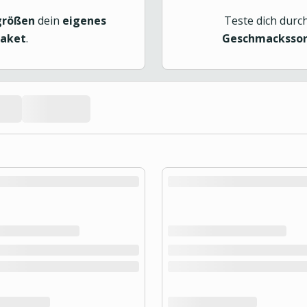
größen
dein
eigenes
Teste dich durc
paket
.
Geschmackssort