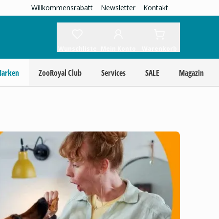
Willkommensrabatt
Newsletter
Kontakt
Wunschliste
Mein Konto
Warenkorb
Marken
ZooRoyal Club
Services
SALE
Magazin