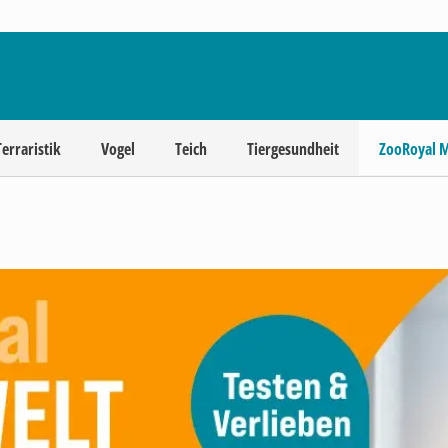
Terraristik
Vogel
Teich
Tiergesundheit
ZooRoyal 