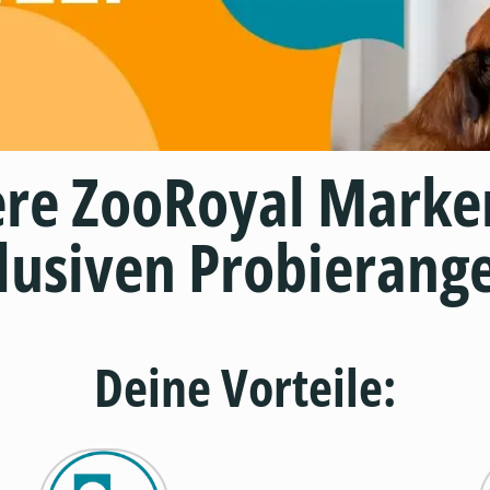
ere ZooRoyal Marke
lusiven Probierang
Deine Vorteile: