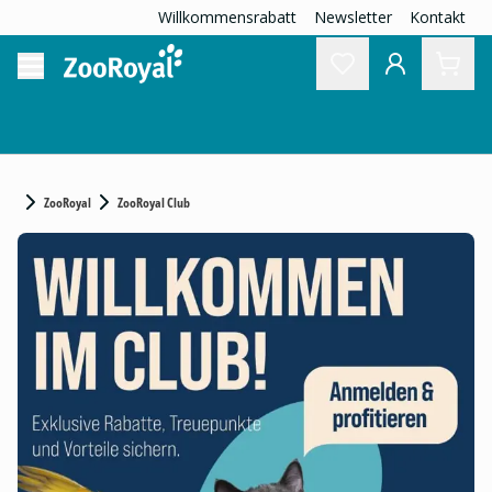
Willkommensrabatt
Newsletter
Kontakt
ZooRoyal
ZooRoyal Club