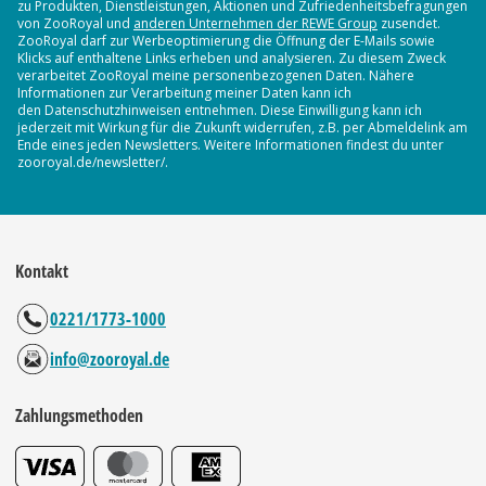
zu Produkten, Dienstleistungen, Aktionen und Zufriedenheitsbefragungen
von ZooRoyal und
anderen Unternehmen der REWE Group
zusendet.
ZooRoyal darf zur Werbeoptimierung die Öffnung der E-Mails sowie
Klicks auf enthaltene Links erheben und analysieren. Zu diesem Zweck
verarbeitet ZooRoyal meine personenbezogenen Daten. Nähere
Informationen zur Verarbeitung meiner Daten kann ich
den Datenschutzhinweisen entnehmen. Diese Einwilligung kann ich
jederzeit mit Wirkung für die Zukunft widerrufen, z.B. per Abmeldelink am
Ende eines jeden Newsletters. Weitere Informationen findest du unter
zooroyal.de/newsletter/.
Kontakt
0221/1773-1000
info@zooroyal.de
Zahlungsmethoden