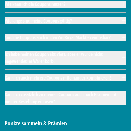
Wie kann ich die Coupons nutzen?
Wie lange sind meine Coupons gültig?
Sind die Coupons auch in den ZooRoyal Märkten einlösbar?
Ich habe meinen Coupon aktiviert, aber er wurde nicht
angewendet im Warenkorb.
Kann ich auch mehrere Coupons miteinander kombinieren?
Kann ich zusätzlich zu meinen Coupons auch noch Prämien mit
meiner Bestellung einlösen?
Punkte sammeln & Prämien