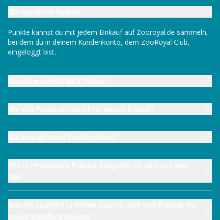
Wie sammle ich Punkte?
Punkte kannst du mit jedem Einkauf auf Zooroyal.de sammeln,
bei dem du in deinem Kundenkonto, dem ZooRoyal Club,
eingeloggt bist.
Wo sind meine PAYBACK Punkte?
Wie viele Punkte erhalte ich für meinen Einkauf?
Wie kann ich meine Punkte einlösen?
Gibt es verschiedene Prämien-Kategorien für mich und mein
Tier?
Kann ich zusätzlich zu meinen Coupons auch noch Prämien mit
meiner Bestellung einlösen?