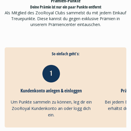
Prämien-Punkte
Deine Prämie ist nur ein paar Punkte entfernt
Als Mitglied des ZooRoyal Clubs sammelst du mit jedem Einkauf
Treuepunkte. Diese kannst du gegen exklusive Prämien in
unserem Prämiencenter eintauschen.
So einfach geht´s:
Kundenkonto anlegen & einloggen
Präm
Um Punkte sammeln zu können, leg dir ein
Bei jedem Ei
ZooRoyal Kundenkonto an oder logg dich
erhältst du
ein.