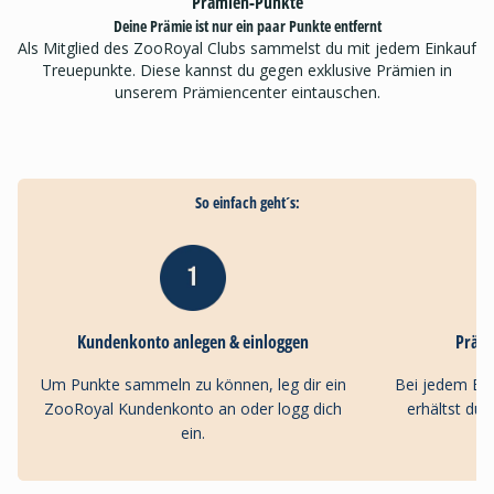
Prämien-Punkte
Deine Prämie ist nur ein paar Punkte entfernt
Als Mitglied des ZooRoyal Clubs sammelst du mit jedem Einkauf
Treuepunkte. Diese kannst du gegen exklusive Prämien in
unserem Prämiencenter eintauschen.
So einfach geht´s:
Kundenkonto anlegen & einloggen
Präm
Um Punkte sammeln zu können, leg dir ein
Bei jedem Ei
ZooRoyal Kundenkonto an oder logg dich
erhältst du
ein.