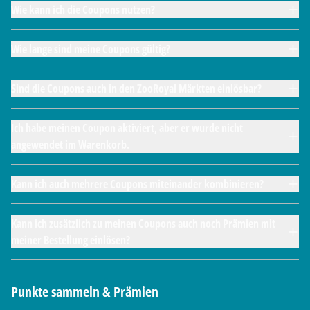
Wie kann ich die Coupons nutzen?
Wie lange sind meine Coupons gültig?
Sind die Coupons auch in den ZooRoyal Märkten einlösbar?
Ich habe meinen Coupon aktiviert, aber er wurde nicht
angewendet im Warenkorb.
Kann ich auch mehrere Coupons miteinander kombinieren?
Kann ich zusätzlich zu meinen Coupons auch noch Prämien mit
meiner Bestellung einlösen?
Punkte sammeln & Prämien