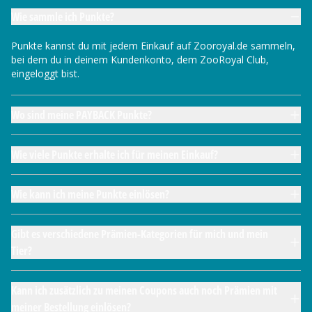
Wie sammle ich Punkte?
Punkte kannst du mit jedem Einkauf auf Zooroyal.de sammeln,
bei dem du in deinem Kundenkonto, dem ZooRoyal Club,
eingeloggt bist.
Wo sind meine PAYBACK Punkte?
Wie viele Punkte erhalte ich für meinen Einkauf?
Wie kann ich meine Punkte einlösen?
Gibt es verschiedene Prämien-Kategorien für mich und mein
Tier?
Kann ich zusätzlich zu meinen Coupons auch noch Prämien mit
meiner Bestellung einlösen?