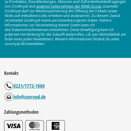
zu Produkten, Dienstleistungen, Aktionen und Zufriedenheitsbefragungen
von ZooRoyal und
anderen Unternehmen der REWE Group
zusendet.
ZooRoyal darf zur Werbeoptimierung die Öffnung der E-Mails sowie
Klicks auf enthaltene Links erheben und analysieren. Zu diesem Zweck
verarbeitet ZooRoyal meine personenbezogenen Daten. Nähere
Informationen zur Verarbeitung meiner Daten kann ich
den Datenschutzhinweisen entnehmen. Diese Einwilligung kann ich
jederzeit mit Wirkung für die Zukunft widerrufen, z.B. per Abmeldelink am
Ende eines jeden Newsletters. Weitere Informationen findest du unter
zooroyal.de/newsletter/.
Kontakt
0221/1773-1000
info@zooroyal.de
Zahlungsmethoden