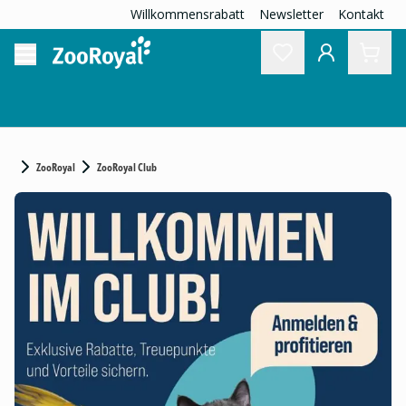
Willkommensrabatt
Newsletter
Kontakt
ZooRoyal
ZooRoyal Club