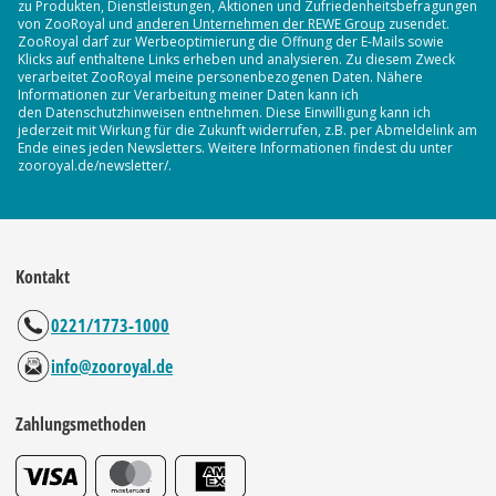
zu Produkten, Dienstleistungen, Aktionen und Zufriedenheitsbefragungen
von ZooRoyal und
anderen Unternehmen der REWE Group
zusendet.
ZooRoyal darf zur Werbeoptimierung die Öffnung der E-Mails sowie
Klicks auf enthaltene Links erheben und analysieren. Zu diesem Zweck
verarbeitet ZooRoyal meine personenbezogenen Daten. Nähere
Informationen zur Verarbeitung meiner Daten kann ich
den Datenschutzhinweisen entnehmen. Diese Einwilligung kann ich
jederzeit mit Wirkung für die Zukunft widerrufen, z.B. per Abmeldelink am
Ende eines jeden Newsletters. Weitere Informationen findest du unter
zooroyal.de/newsletter/.
Kontakt
0221/1773-1000
info@zooroyal.de
Zahlungsmethoden