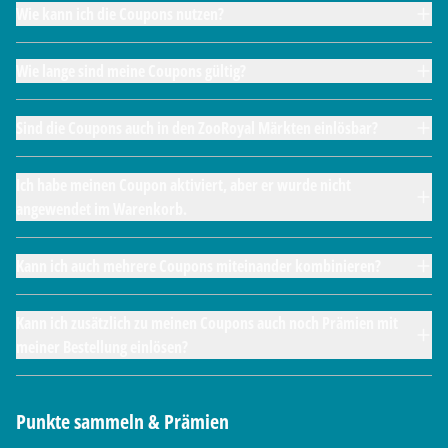
Wie kann ich die Coupons nutzen?
Wie lange sind meine Coupons gültig?
Sind die Coupons auch in den ZooRoyal Märkten einlösbar?
Ich habe meinen Coupon aktiviert, aber er wurde nicht
angewendet im Warenkorb.
Kann ich auch mehrere Coupons miteinander kombinieren?
Kann ich zusätzlich zu meinen Coupons auch noch Prämien mit
meiner Bestellung einlösen?
Punkte sammeln & Prämien