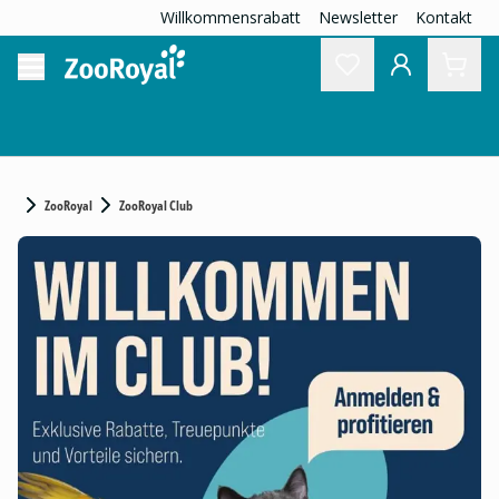
Willkommensrabatt
Newsletter
Kontakt
ZooRoyal
ZooRoyal Club