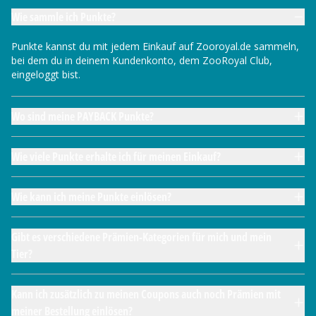
Wie sammle ich Punkte?
Punkte kannst du mit jedem Einkauf auf Zooroyal.de sammeln,
bei dem du in deinem Kundenkonto, dem ZooRoyal Club,
eingeloggt bist.
Wo sind meine PAYBACK Punkte?
Wie viele Punkte erhalte ich für meinen Einkauf?
Wie kann ich meine Punkte einlösen?
Gibt es verschiedene Prämien-Kategorien für mich und mein
Tier?
Kann ich zusätzlich zu meinen Coupons auch noch Prämien mit
meiner Bestellung einlösen?