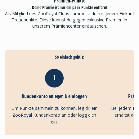
Prämien-Punkte
Deine Prämie ist nur ein paar Punkte entfernt
Als Mitglied des ZooRoyal Clubs sammelst du mit jedem Einkauf
Treuepunkte. Diese kannst du gegen exklusive Prämien in
unserem Prämiencenter eintauschen.
So einfach geht´s:
Kundenkonto anlegen & einloggen
Präm
Um Punkte sammeln zu können, leg dir ein
Bei jedem Ei
ZooRoyal Kundenkonto an oder logg dich
erhältst du
ein.