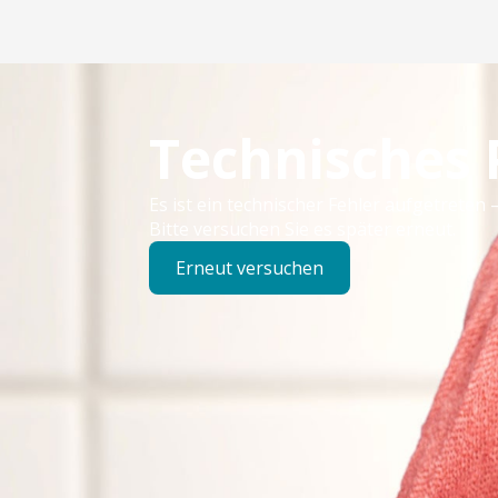
Technisches
Es ist ein technischer Fehler aufgetreten –
Bitte versuchen Sie es später erneut.
Erneut versuchen