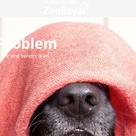
 Problem
 wir sind bereits dran.