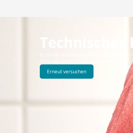
Technisches
Es ist ein technischer Fehler aufgetreten –
Bitte versuchen Sie es später erneut.
Erneut versuchen