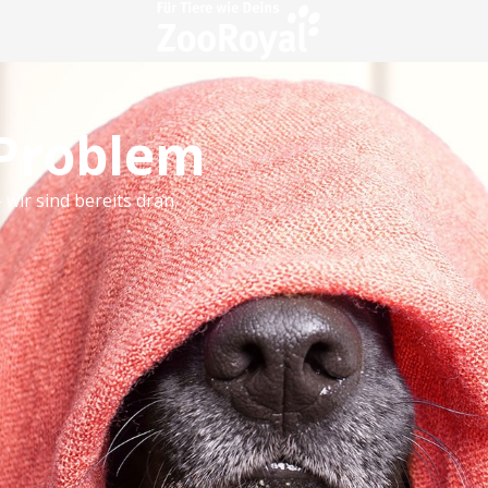
 Problem
 wir sind bereits dran.