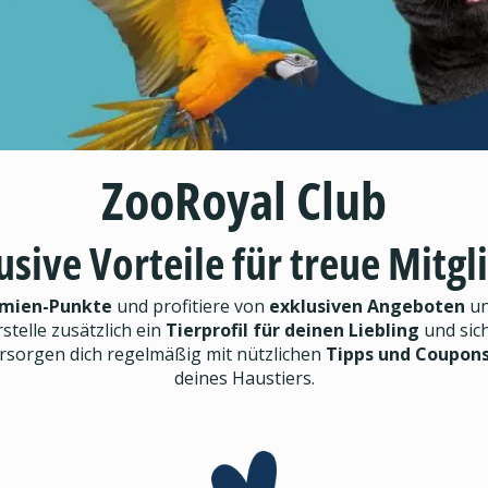
ZooRoyal Club
usive Vorteile für treue Mitgl
mien-Punkte
und profitiere von
exklusiven Angeboten
un
rstelle zusätzlich ein
Tierprofil für deinen Liebling
und sic
ersorgen dich regelmäßig mit nützlichen
Tipps und Coupon
deines Haustiers.