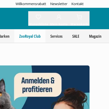
Willkommensrabatt
Newsletter
Kontakt
Wunschliste
Mein Konto
Warenkorb
Marken
ZooRoyal Club
Services
SALE
Magazin