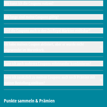
Wie kann ich die Coupons nutzen?
Wie lange sind meine Coupons gültig?
Sind die Coupons auch in den ZooRoyal Märkten einlösbar?
Ich habe meinen Coupon aktiviert, aber er wurde nicht
angewendet im Warenkorb.
Kann ich auch mehrere Coupons miteinander kombinieren?
Kann ich zusätzlich zu meinen Coupons auch noch Prämien mit
meiner Bestellung einlösen?
Punkte sammeln & Prämien