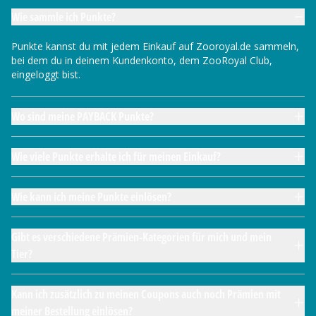
Wie sammle ich Punkte?
Punkte kannst du mit jedem Einkauf auf Zooroyal.de sammeln,
bei dem du in deinem Kundenkonto, dem ZooRoyal Club,
eingeloggt bist.
Wo sind meine PAYBACK Punkte?
Wie viele Punkte erhalte ich für meinen Einkauf?
Wie kann ich meine Punkte einlösen?
Gibt es verschiedene Prämien-Kategorien für mich und mein
Tier?
Kann ich zusätzlich zu meinen Coupons auch noch Prämien mit
meiner Bestellung einlösen?