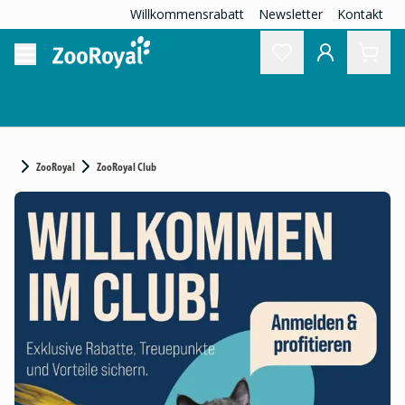
Willkommensrabatt
Newsletter
Kontakt
ZooRoyal
ZooRoyal Club