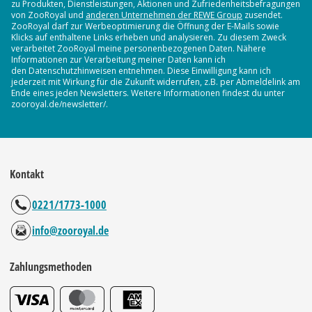
zu Produkten, Dienstleistungen, Aktionen und Zufriedenheitsbefragungen
von ZooRoyal und
anderen Unternehmen der REWE Group
zusendet.
ZooRoyal darf zur Werbeoptimierung die Öffnung der E-Mails sowie
Klicks auf enthaltene Links erheben und analysieren. Zu diesem Zweck
verarbeitet ZooRoyal meine personenbezogenen Daten. Nähere
Informationen zur Verarbeitung meiner Daten kann ich
den Datenschutzhinweisen entnehmen. Diese Einwilligung kann ich
jederzeit mit Wirkung für die Zukunft widerrufen, z.B. per Abmeldelink am
Ende eines jeden Newsletters. Weitere Informationen findest du unter
zooroyal.de/newsletter/.
Kontakt
0221/1773-1000
info@zooroyal.de
Zahlungsmethoden