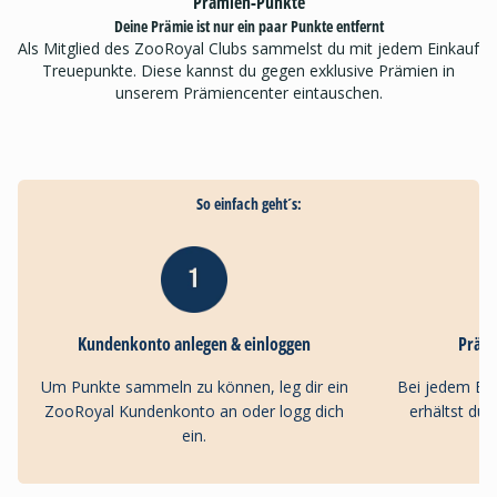
Prämien-Punkte
Deine Prämie ist nur ein paar Punkte entfernt
Als Mitglied des ZooRoyal Clubs sammelst du mit jedem Einkauf
Treuepunkte. Diese kannst du gegen exklusive Prämien in
unserem Prämiencenter eintauschen.
So einfach geht´s:
Kundenkonto anlegen & einloggen
Präm
Um Punkte sammeln zu können, leg dir ein
Bei jedem Ei
ZooRoyal Kundenkonto an oder logg dich
erhältst du
ein.