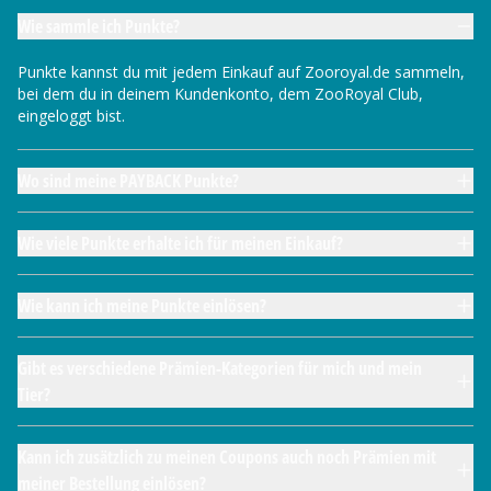
Wie sammle ich Punkte?
Punkte kannst du mit jedem Einkauf auf Zooroyal.de sammeln,
bei dem du in deinem Kundenkonto, dem ZooRoyal Club,
eingeloggt bist.
Wo sind meine PAYBACK Punkte?
Wie viele Punkte erhalte ich für meinen Einkauf?
Wie kann ich meine Punkte einlösen?
Gibt es verschiedene Prämien-Kategorien für mich und mein
Tier?
Kann ich zusätzlich zu meinen Coupons auch noch Prämien mit
meiner Bestellung einlösen?