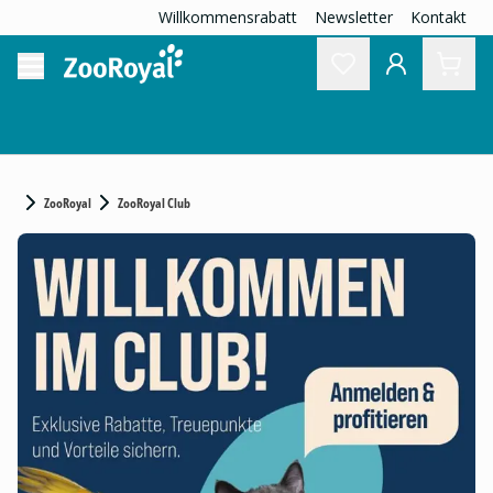
Willkommensrabatt
Newsletter
Kontakt
ZooRoyal
ZooRoyal Club