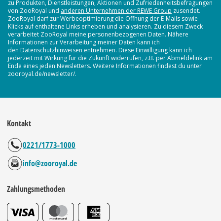
zu Produkten, Dienstleistungen, Aktionen und Zufriedenheitsbefragungen
von ZooRoyal und
anderen Unternehmen der REWE Group
zusendet.
ZooRoyal darf zur Werbeoptimierung die Öffnung der E-Mails sowie
Klicks auf enthaltene Links erheben und analysieren. Zu diesem Zweck
verarbeitet ZooRoyal meine personenbezogenen Daten. Nähere
Informationen zur Verarbeitung meiner Daten kann ich
den Datenschutzhinweisen entnehmen. Diese Einwilligung kann ich
jederzeit mit Wirkung für die Zukunft widerrufen, z.B. per Abmeldelink am
Ende eines jeden Newsletters. Weitere Informationen findest du unter
zooroyal.de/newsletter/.
Kontakt
0221/1773-1000
info@zooroyal.de
Zahlungsmethoden