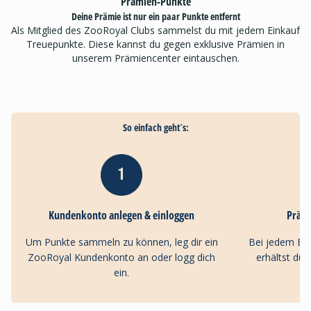
Prämien-Punkte
Deine Prämie ist nur ein paar Punkte entfernt
Als Mitglied des ZooRoyal Clubs sammelst du mit jedem Einkauf
Treuepunkte. Diese kannst du gegen exklusive Prämien in
unserem Prämiencenter eintauschen.
So einfach geht´s:
Kundenkonto anlegen & einloggen
Präm
Um Punkte sammeln zu können, leg dir ein
Bei jedem Ei
ZooRoyal Kundenkonto an oder logg dich
erhältst du
ein.