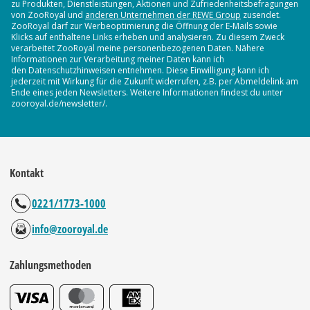
zu Produkten, Dienstleistungen, Aktionen und Zufriedenheitsbefragungen
von ZooRoyal und
anderen Unternehmen der REWE Group
zusendet.
ZooRoyal darf zur Werbeoptimierung die Öffnung der E-Mails sowie
Klicks auf enthaltene Links erheben und analysieren. Zu diesem Zweck
verarbeitet ZooRoyal meine personenbezogenen Daten. Nähere
Informationen zur Verarbeitung meiner Daten kann ich
den Datenschutzhinweisen entnehmen. Diese Einwilligung kann ich
jederzeit mit Wirkung für die Zukunft widerrufen, z.B. per Abmeldelink am
Ende eines jeden Newsletters. Weitere Informationen findest du unter
zooroyal.de/newsletter/.
Kontakt
0221/1773-1000
info@zooroyal.de
Zahlungsmethoden