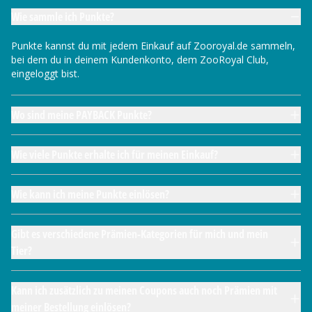
Wie sammle ich Punkte?
Punkte kannst du mit jedem Einkauf auf Zooroyal.de sammeln,
bei dem du in deinem Kundenkonto, dem ZooRoyal Club,
eingeloggt bist.
Wo sind meine PAYBACK Punkte?
Wie viele Punkte erhalte ich für meinen Einkauf?
Wie kann ich meine Punkte einlösen?
Gibt es verschiedene Prämien-Kategorien für mich und mein
Tier?
Kann ich zusätzlich zu meinen Coupons auch noch Prämien mit
meiner Bestellung einlösen?