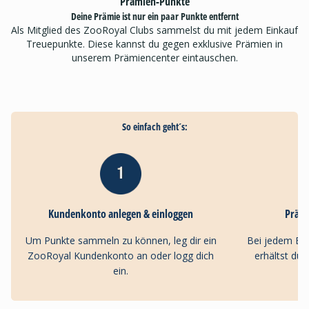
Prämien-Punkte
Deine Prämie ist nur ein paar Punkte entfernt
Als Mitglied des ZooRoyal Clubs sammelst du mit jedem Einkauf
Treuepunkte. Diese kannst du gegen exklusive Prämien in
unserem Prämiencenter eintauschen.
So einfach geht´s:
Kundenkonto anlegen & einloggen
Präm
Um Punkte sammeln zu können, leg dir ein
Bei jedem Ei
ZooRoyal Kundenkonto an oder logg dich
erhältst du
ein.