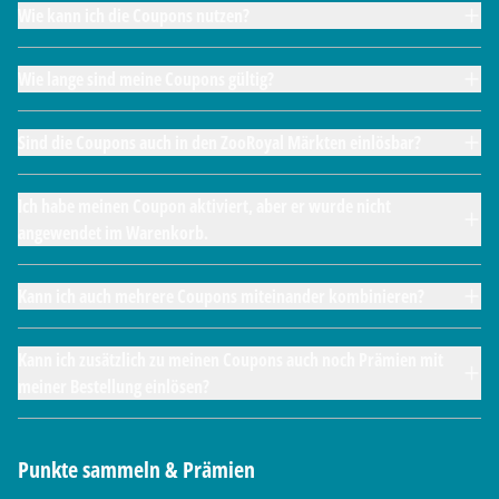
Wie kann ich die Coupons nutzen?
Wie lange sind meine Coupons gültig?
Sind die Coupons auch in den ZooRoyal Märkten einlösbar?
Ich habe meinen Coupon aktiviert, aber er wurde nicht
angewendet im Warenkorb.
Kann ich auch mehrere Coupons miteinander kombinieren?
Kann ich zusätzlich zu meinen Coupons auch noch Prämien mit
meiner Bestellung einlösen?
Punkte sammeln & Prämien