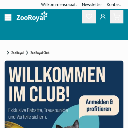
Willkommensrabatt
Newsletter
Kontakt
ZooRoyal
ZooRoyal Club