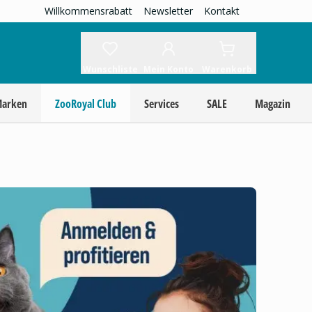
Willkommensrabatt
Newsletter
Kontakt
Wunschliste
Mein Konto
Warenkorb
Marken
ZooRoyal Club
Services
SALE
Magazin