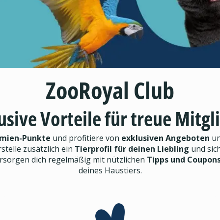
ZooRoyal Club
usive Vorteile für treue Mitgl
mien-Punkte
und profitiere von
exklusiven Angeboten
un
rstelle zusätzlich ein
Tierprofil für deinen Liebling
und sic
ersorgen dich regelmäßig mit nützlichen
Tipps und Coupon
deines Haustiers.