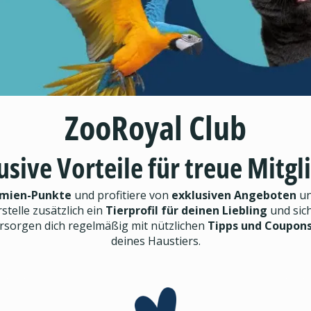
ZooRoyal Club
usive Vorteile für treue Mitgl
mien-Punkte
und profitiere von
exklusiven Angeboten
un
rstelle zusätzlich ein
Tierprofil für deinen Liebling
und sic
ersorgen dich regelmäßig mit nützlichen
Tipps und Coupon
deines Haustiers.