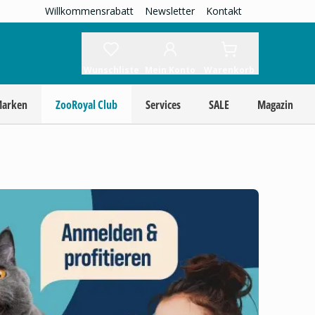
Willkommensrabatt
Newsletter
Kontakt
Wunschliste
Mein Konto
Warenkorb
Marken
ZooRoyal Club
Services
SALE
Magazin