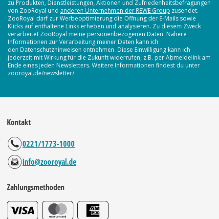
zu Produkten, Dienstleistungen, Aktionen und Zufriedenheitsbefragungen
von ZooRoyal und
anderen Unternehmen der REWE Group
zusendet.
ZooRoyal darf zur Werbeoptimierung die Öffnung der E-Mails sowie
Klicks auf enthaltene Links erheben und analysieren. Zu diesem Zweck
verarbeitet ZooRoyal meine personenbezogenen Daten. Nähere
Informationen zur Verarbeitung meiner Daten kann ich
den Datenschutzhinweisen entnehmen. Diese Einwilligung kann ich
jederzeit mit Wirkung für die Zukunft widerrufen, z.B. per Abmeldelink am
Ende eines jeden Newsletters. Weitere Informationen findest du unter
zooroyal.de/newsletter/.
Kontakt
0221/1773-1000
info@zooroyal.de
Zahlungsmethoden