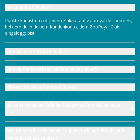
Wie sammle ich Punkte?
Punkte kannst du mit jedem Einkauf auf Zooroyal.de sammeln,
bei dem du in deinem Kundenkonto, dem ZooRoyal Club,
eingeloggt bist.
Wo sind meine PAYBACK Punkte?
Wie viele Punkte erhalte ich für meinen Einkauf?
Wie kann ich meine Punkte einlösen?
Gibt es verschiedene Prämien-Kategorien für mich und mein
Tier?
Kann ich zusätzlich zu meinen Coupons auch noch Prämien mit
meiner Bestellung einlösen?