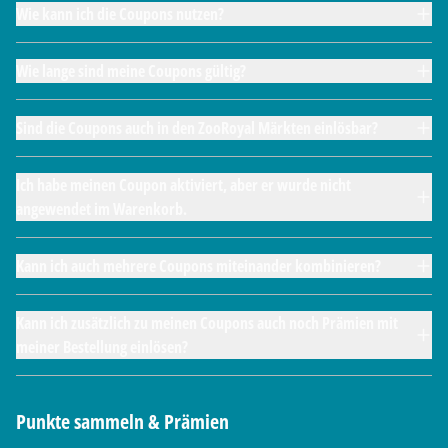
Wie kann ich die Coupons nutzen?
Wie lange sind meine Coupons gültig?
Sind die Coupons auch in den ZooRoyal Märkten einlösbar?
Ich habe meinen Coupon aktiviert, aber er wurde nicht
angewendet im Warenkorb.
Kann ich auch mehrere Coupons miteinander kombinieren?
Kann ich zusätzlich zu meinen Coupons auch noch Prämien mit
meiner Bestellung einlösen?
Punkte sammeln & Prämien