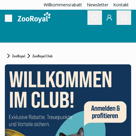
Willkommensrabatt
Newsletter
Kontakt
ZooRoyal
ZooRoyal Club