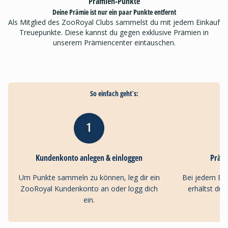
Prämien-Punkte
Deine Prämie ist nur ein paar Punkte entfernt
Als Mitglied des ZooRoyal Clubs sammelst du mit jedem Einkauf
Treuepunkte. Diese kannst du gegen exklusive Prämien in
unserem Prämiencenter eintauschen.
So einfach geht´s:
Kundenkonto anlegen & einloggen
Präm
Um Punkte sammeln zu können, leg dir ein
Bei jedem Ei
ZooRoyal Kundenkonto an oder logg dich
erhältst du
ein.