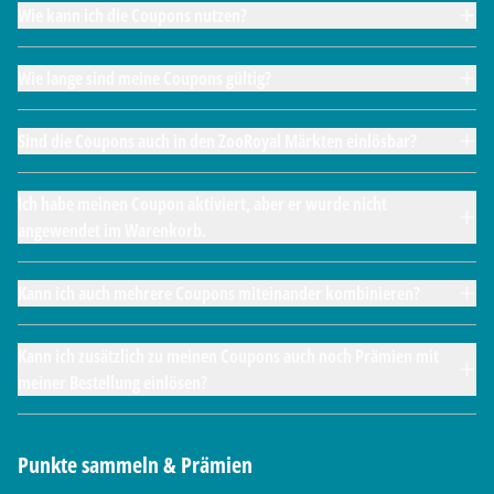
Wie kann ich die Coupons nutzen?
Wie lange sind meine Coupons gültig?
Sind die Coupons auch in den ZooRoyal Märkten einlösbar?
Ich habe meinen Coupon aktiviert, aber er wurde nicht
angewendet im Warenkorb.
Kann ich auch mehrere Coupons miteinander kombinieren?
Kann ich zusätzlich zu meinen Coupons auch noch Prämien mit
meiner Bestellung einlösen?
Punkte sammeln & Prämien