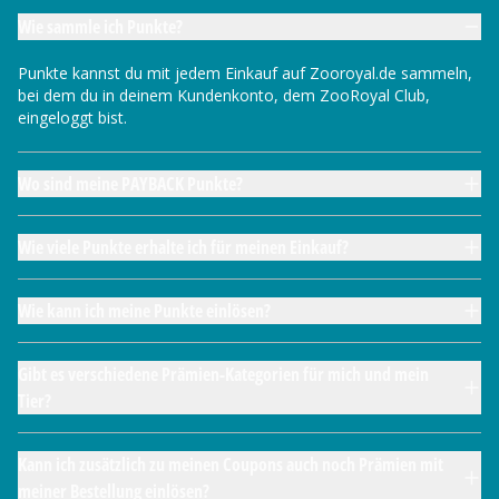
Wie sammle ich Punkte?
Punkte kannst du mit jedem Einkauf auf Zooroyal.de sammeln,
bei dem du in deinem Kundenkonto, dem ZooRoyal Club,
eingeloggt bist.
Wo sind meine PAYBACK Punkte?
Wie viele Punkte erhalte ich für meinen Einkauf?
Wie kann ich meine Punkte einlösen?
Gibt es verschiedene Prämien-Kategorien für mich und mein
Tier?
Kann ich zusätzlich zu meinen Coupons auch noch Prämien mit
meiner Bestellung einlösen?