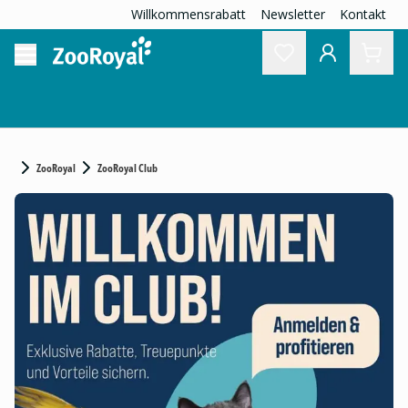
Willkommensrabatt
Newsletter
Kontakt
ZooRoyal
ZooRoyal Club