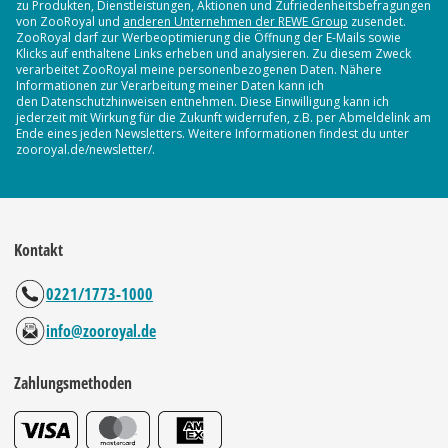
zu Produkten, Dienstleistungen, Aktionen und Zufriedenheitsbefragungen
von ZooRoyal und
anderen Unternehmen der REWE Group
zusendet.
ZooRoyal darf zur Werbeoptimierung die Öffnung der E-Mails sowie
Klicks auf enthaltene Links erheben und analysieren. Zu diesem Zweck
verarbeitet ZooRoyal meine personenbezogenen Daten. Nähere
Informationen zur Verarbeitung meiner Daten kann ich
den Datenschutzhinweisen entnehmen. Diese Einwilligung kann ich
jederzeit mit Wirkung für die Zukunft widerrufen, z.B. per Abmeldelink am
Ende eines jeden Newsletters. Weitere Informationen findest du unter
zooroyal.de/newsletter/.
Kontakt
0221/1773-1000
info@zooroyal.de
Zahlungsmethoden