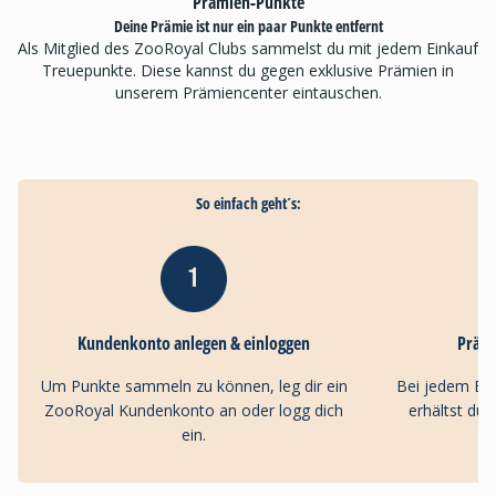
Prämien-Punkte
Deine Prämie ist nur ein paar Punkte entfernt
Als Mitglied des ZooRoyal Clubs sammelst du mit jedem Einkauf
Treuepunkte. Diese kannst du gegen exklusive Prämien in
unserem Prämiencenter eintauschen.
So einfach geht´s:
Kundenkonto anlegen & einloggen
Präm
Um Punkte sammeln zu können, leg dir ein
Bei jedem Ei
ZooRoyal Kundenkonto an oder logg dich
erhältst du
ein.