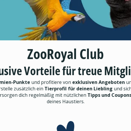
ZooRoyal Club
usive Vorteile für treue Mitgl
mien-Punkte
und profitiere von
exklusiven Angeboten
un
rstelle zusätzlich ein
Tierprofil für deinen Liebling
und sic
ersorgen dich regelmäßig mit nützlichen
Tipps und Coupon
deines Haustiers.