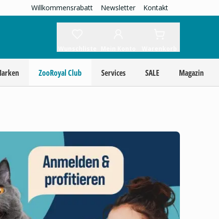
Willkommensrabatt
Newsletter
Kontakt
Wunschliste
Mein Konto
Warenkorb
Marken
ZooRoyal Club
Services
SALE
Magazin